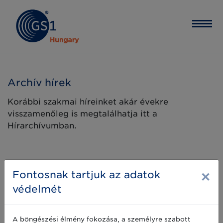
Archív hírek
Korábbi szakmai híreinket akár évekre
visszamenőleg is megtalálhatja itt a
Hírarchívumban.
×
Fontosnak tartjuk az adatok
védelmét
A böngészési élmény fokozása, a személyre szabott