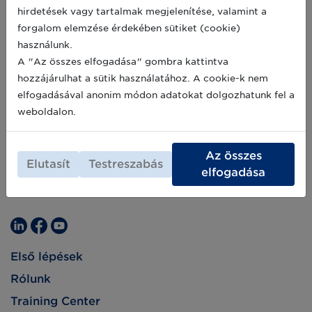
előadásai olyan kórházi gyakorlatokat
2021-08-04
hirdetések vagy tartalmak megjelenítése, valamint a
dolgoznak fel, amelyeknek a tapasztalataiból
forgalom elemzése érdekében sütiket (cookie)
az egészségügyi szektor szereplői világszerte
profitálhatnak, tanulhatnak.
használunk.
A "Az összes elfogadása" gombra kattintva
hozzájárulhat a sütik használatához. A cookie-k nem
elfogadásával anonim módon adatokat dolgozhatunk fel a
weboldalon.
Az összes
Elutasít
Testreszabás
elfogadása
Első lépések
Rólunk
Training Center