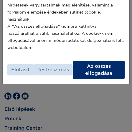
mintegy 500 hazai élelmiszeripari céget
hirdetések vagy tartalmak megjelenítése, valamint a
tömörítő szakmai szervezet, az Élelmiszer-
2021-04-27
forgalom elemzése érdekében sütiket (cookie)
feldolgozók Országos Szövetsége. Az
összesen 1800 milliárd Ft bruttó termelési
használunk.
értéket előállító hazai élelmiszerfeldolgozó
A "Az összes elfogadása" gombra kattintva
vállalatot képviselő szervezet mostantól
hozzájárulhat a sütik használatához. A cookie-k nem
Felelős Élelmiszergyártók Szövetségeként
elfogadásával anonim módon adatokat dolgozhatunk fel a
működik tovább, tevékenységében pedig
kiemelt helyre kerül a fogyasztókkal folytatott
weboldalon.
párbeszéd, melynek első lépéseként Hello
Food néven új országos programot is indít a
szervezet.
Az összes
Elutasít
Testreszabás
elfogadása
Első lépések
Rólunk
Training Center