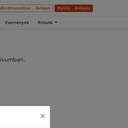
nyelve
Hírek
Kapcsolat
Rólunk
EN
alkódmenedzser - Belépés
MyGS1 - Belépés
Események
Rólunk
chívumban.
×