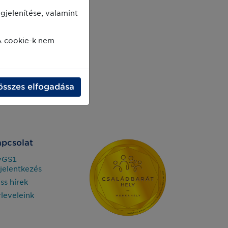
jelenítése, valamint
A cookie-k nem
összes elfogadása
pcsolat
yGS1
jelentkezés
iss hírek
rleveleink