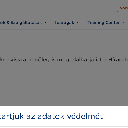
Az üzleti élet közös 
Von
ok & Szolgáltatások
Iparágak
Training Center
kre visszamenőleg is megtalálhatja itt a Hírar
artjuk az adatok védelmét