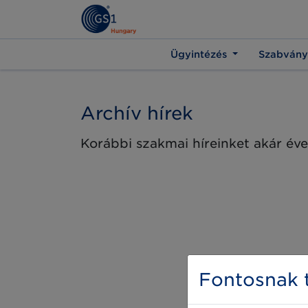
Ügyintézés
Szabvány
Archív hírek
Korábbi szakmai híreinket akár éve
Fontosnak t