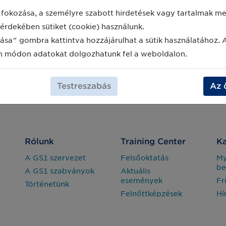
fokozása, a személyre szabott hirdetések vagy tartalmak meg
érdekében sütiket (cookie) használunk.
ása" gombra kattintva hozzájárulhat a sütik használatához. 
m módon adatokat dolgozhatunk fel a weboldalon.
Testreszabás
Az 
Rólunk
Training Center
Ka
A GS1 szervezet
Felsőoktatás
M
be
A GS1 szabványok
Aktuális
események
Fr
Történetünk
Felnőttképzések
Hí