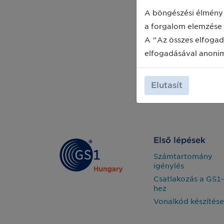
A böngészési élmény 
a forgalom elemzése 
A "Az összes elfogad
elfogadásával anoni
Elutasít
Első lépések
Számtartomány
igénylés
Csatlakozás a GS1-
hez
Vonalkód készítése