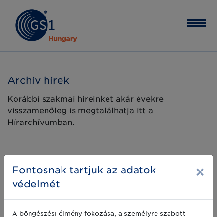
Archív hírek
Korábbi szakmai híreinket akár évekre
visszamenőleg is megtalálhatja itt a
Hírarchívumban.
×
Fontosnak tartjuk az adatok
védelmét
A böngészési élmény fokozása, a személyre szabott