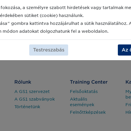
fokozása, a személyre szabott hirdetések vagy tartalmak meg
érdekében sütiket (cookie) használunk.
ása" gombra kattintva hozzájárulhat a sütik használatához. 
m módon adatokat dolgozhatunk fel a weboldalon.
Testreszabás
Az 
Rólunk
Training Center
Ka
A GS1 szervezet
Felsőoktatás
M
be
A GS1 szabványok
Aktuális
események
Fr
Történetünk
Felnőttképzések
Hí