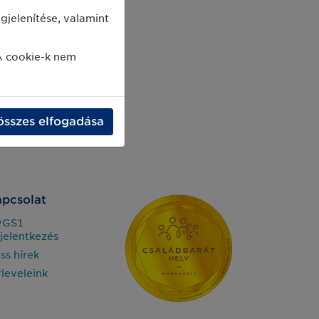
jelenítése, valamint
A cookie-k nem
összes elfogadása
pcsolat
yGS1
jelentkezés
iss hírek
rleveleink