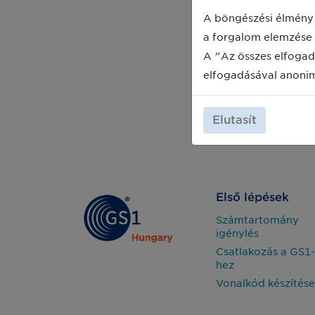
A böngészési élmény 
a forgalom elemzése 
A "Az összes elfogad
elfogadásával anoni
Elutasít
Első lépések
Számtartomány
igénylés
Csatlakozás a GS1-
hez
Vonalkód készítése