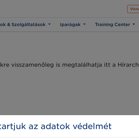
Az üzleti élet közös 
Von
ok & Szolgáltatások
Iparágak
Training Center
kre visszamenőleg is megtalálhatja itt a Hírar
artjuk az adatok védelmét