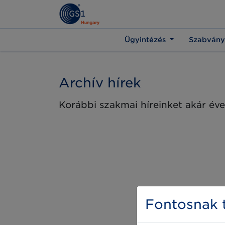
Ügyintézés
Szabvány
Archív hírek
Korábbi szakmai híreinket akár éve
Fontosnak t