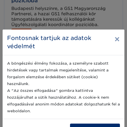
pozícióba
Budapesti helyszínre, a GS1 Magyarország
Partnerei, a hazai GS1 felhasználói kör
támogatására keressük új kollégánkat
Ügyfélszolgálati koordinátor pozícióba.
2021-06-17
×
Fontosnak tartjuk az adatok
védelmét
A GS1 Magyarország új munkatársat
keres
A böngészési élmény fokozása, a személyre szabott
hirdetések vagy tartalmak megjelenítése, valamint a
Budapesti helyszínre, hazai piacra készített
szoftverszolgáltatás felhasználói
forgalom elemzése érdekében sütiket (cookie)
támogatásához új kollégánkat keressük
használunk.
Helpdesk munkatárs pozícióba. Olvass tovább
A "Az összes elfogadása" gombra kattintva
a részletekért!
2021-05-27
hozzájárulhat a sütik használatához. A cookie-k nem
elfogadásával anonim módon adatokat dolgozhatunk fel a
weboldalon.
Elindult a Magyar Lean & Green
Program a fenntartható jövőért