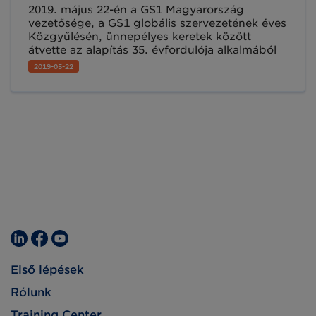
2019. május 22-én a GS1 Magyarország
vezetősége, a GS1 globális szervezetének éves
Közgyűlésén, ünnepélyes keretek között
átvette az alapítás 35. évfordulója alkalmából
adományozott Emlékplakettet. Idén 35 éve
2019-05-22
annak, hogy a Magyarországot képviselő
Magyar Kereskedelmi Kamarát az EAN (az
Európai Termékszámozási Társaság) tagjai
közé fogadta és megkezdődhetett a
termékszámozási szabványrendszer itthoni
bevezetése. A hazai GS1 Felhasználókat
támogató hivatalos szervezetet ma úgy hívják:
GS1 Magyarország Nonprofit Zrt.
Első lépések
Rólunk
Training Center