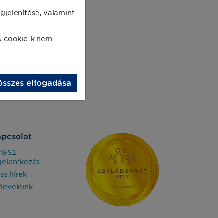
jelenítése, valamint
A cookie-k nem
összes elfogadása
pcsolat
yGS1
jelentkezés
iss hírek
rleveleink