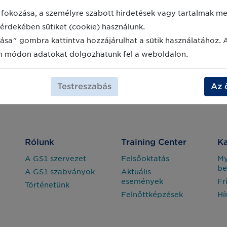
fokozása, a személyre szabott hirdetések vagy tartalmak meg
érdekében sütiket (cookie) használunk.
ása" gombra kattintva hozzájárulhat a sütik használatához. 
m módon adatokat dolgozhatunk fel a weboldalon.
Testreszabás
Az 
Rólunk
Training Center
Ka
A GS1 szervezet
Felsőoktatás
M
be
A GS1 szabványok
Aktuális
események
Fr
Történetünk
Felnőttképzések
Hí