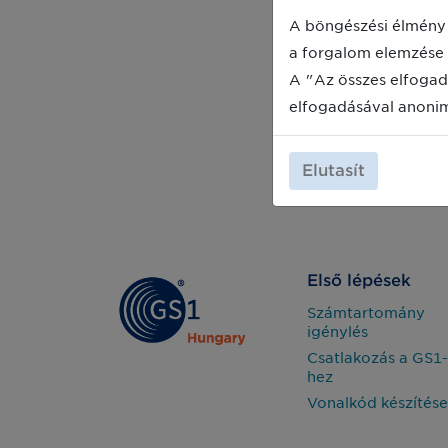
A böngészési élmény 
a forgalom elemzése 
A "Az összes elfogad
elfogadásával anoni
Elutasít
Első lépések
Számtartomány
igénylés
Csatlakozás a GS1-
hez
Vonalkód készítése