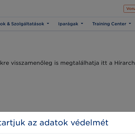
Az üzleti élet közös 
Von
ok & Szolgáltatások
Iparágak
Training Center
kre visszamenőleg is megtalálhatja itt a Hírar
artjuk az adatok védelmét