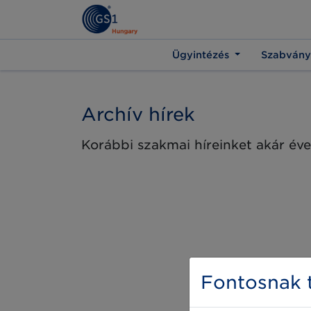
Ügyintézés
Szabvány
Archív hírek
Korábbi szakmai híreinket akár éve
Fontosnak t