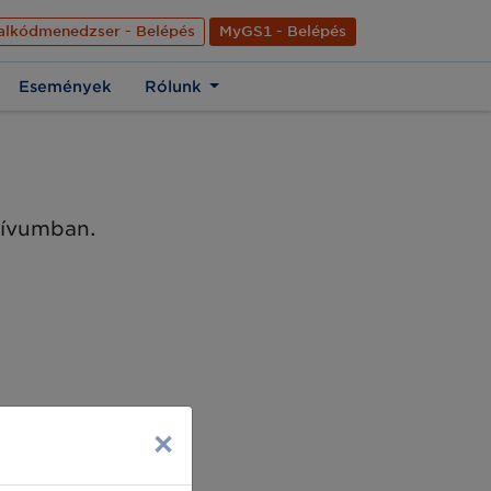
nyelve
Hírek
Kapcsolat
Rólunk
EN
alkódmenedzser - Belépés
MyGS1 - Belépés
Események
Rólunk
chívumban.
×