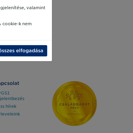
jelenítése, valamint
A cookie-k nem
összes elfogadása
pcsolat
yGS1
jelentkezés
iss hírek
rleveleink