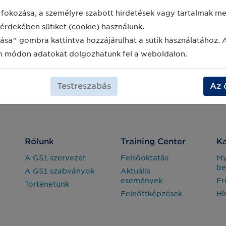
fokozása, a személyre szabott hirdetések vagy tartalmak meg
érdekében sütiket (cookie) használunk.
ása" gombra kattintva hozzájárulhat a sütik használatához. 
m módon adatokat dolgozhatunk fel a weboldalon.
Testreszabás
Az 
Rólunk
Training Center
Ka
A GS1 szervezet
Felsőoktatás
M
be
A GS1 szabványok
Aktuális
események
Fr
Történetünk
Felnőttképzések
Hí