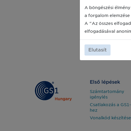
A böngészési élmény 
a forgalom elemzése 
A "Az összes elfogad
elfogadásával anoni
Elutasít
Első lépések
Számtartomány
igénylés
Csatlakozás a GS1-
hez
Vonalkód készítése