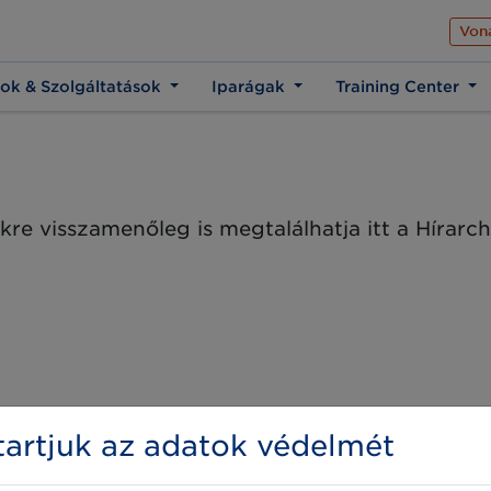
Az üzleti élet közös 
Von
ok & Szolgáltatások
Iparágak
Training Center
kre visszamenőleg is megtalálhatja itt a Hírar
artjuk az adatok védelmét