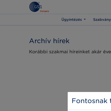
Ügyintézés
Szabvány
Archív hírek
Korábbi szakmai híreinket akár éve
Fontosnak t