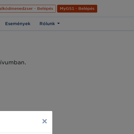
nyelve
Hírek
Kapcsolat
Rólunk
EN
alkódmenedzser - Belépés
MyGS1 - Belépés
Események
Rólunk
chívumban.
×