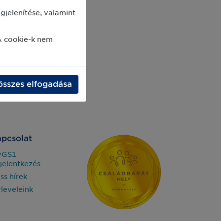
jelenítése, valamint
A cookie-k nem
összes elfogadása
pcsolat
yGS1
jelentkezés
iss hírek
rleveleink