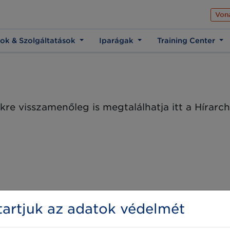
Az üzleti élet közös 
Von
ok & Szolgáltatások
Iparágak
Training Center
kre visszamenőleg is megtalálhatja itt a Hírar
artjuk az adatok védelmét