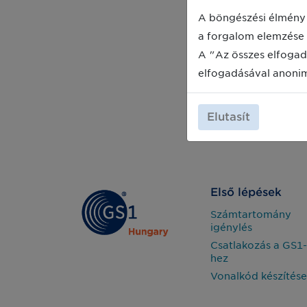
A böngészési élmény 
a forgalom elemzése 
A "Az összes elfogad
elfogadásával anoni
Elutasít
Első lépések
Számtartomány
igénylés
Csatlakozás a GS1-
hez
Vonalkód készítése