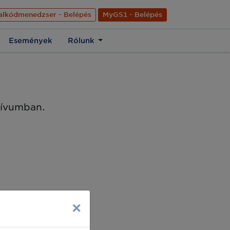
nyelve
Hírek
Kapcsolat
Rólunk
EN
alkódmenedzser - Belépés
MyGS1 - Belépés
Események
Rólunk
chívumban.
×