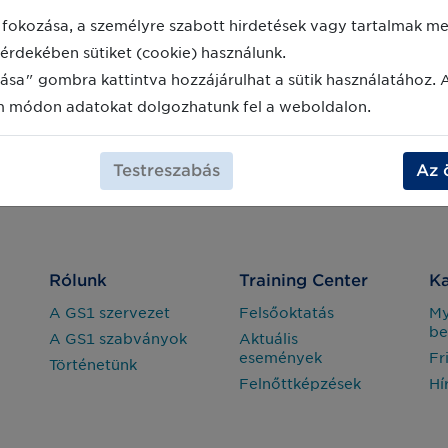
fokozása, a személyre szabott hirdetések vagy tartalmak meg
érdekében sütiket (cookie) használunk.
ása" gombra kattintva hozzájárulhat a sütik használatához. 
m módon adatokat dolgozhatunk fel a weboldalon.
Testreszabás
Az 
Rólunk
Training Center
Ka
A GS1 szervezet
Felsőoktatás
M
be
A GS1 szabványok
Aktuális
események
Fr
Történetünk
Felnőttképzések
Hí