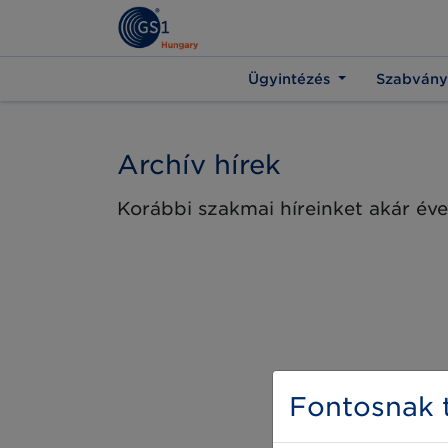
Ügyintézés
Szabvány
Archív hírek
Korábbi szakmai híreinket akár éve
Fontosnak t