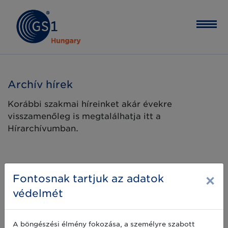
Archív hírek
Korábbi szakmai híreinket akár évekre
visszamenőleg is megtalálhatja itt a
Hírarchívumban.
×
Fontosnak tartjuk az adatok
védelmét
A böngészési élmény fokozása, a személyre szabott