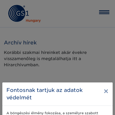
Archív hírek
Korábbi szakmai híreinket akár évekre
visszamenőleg is megtalálhatja itt a
Hírarchívumban.
×
Fontosnak tartjuk az adatok
védelmét
A böngészési élmény fokozása, a személyre szabott