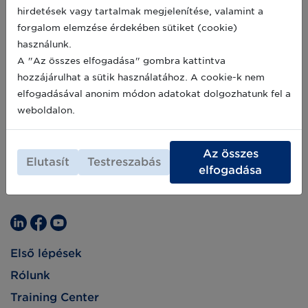
követése. De hogyan találjuk meg a közös
hirdetések vagy tartalmak megjelenítése, valamint a
nyelvet a világban beszélt nyelvek
elképesztően szerteágazó dzsungelében? Ezt
forgalom elemzése érdekében sütiket (cookie)
járjuk körbe az anyanyelv nemzetközi napján.
használunk.
A "Az összes elfogadása" gombra kattintva
hozzájárulhat a sütik használatához. A cookie-k nem
elfogadásával anonim módon adatokat dolgozhatunk fel a
weboldalon.
Az összes
Elutasít
Testreszabás
elfogadása
Első lépések
Rólunk
Training Center