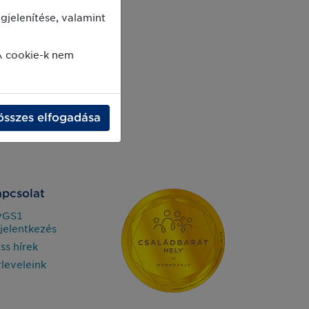
jelenítése, valamint
A cookie-k nem
összes elfogadása
pcsolat
yGS1
jelentkezés
iss hírek
rleveleink