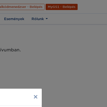
nyelve
Hírek
Kapcsolat
Rólunk
EN
alkódmenedzser - Belépés
MyGS1 - Belépés
Események
Rólunk
chívumban.
×