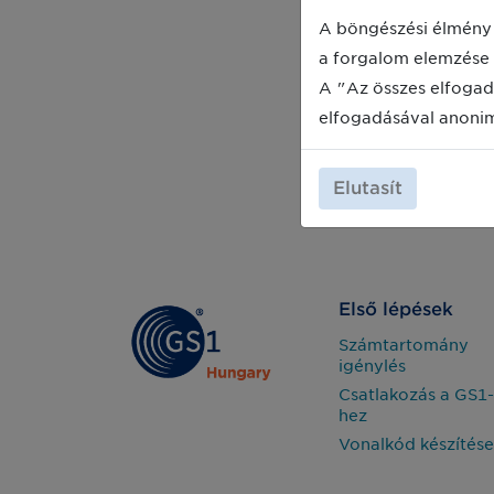
A böngészési élmény 
a forgalom elemzése 
A "Az összes elfogad
elfogadásával anoni
Elutasít
Első lépések
Számtartomány
igénylés
Csatlakozás a GS1-
hez
Vonalkód készítése