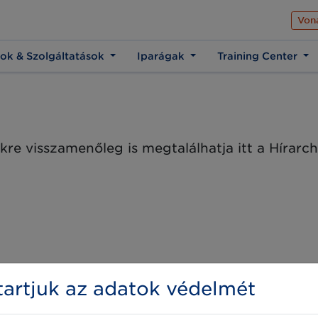
Az üzleti élet közös 
Von
ok & Szolgáltatások
Iparágak
Training Center
kre visszamenőleg is megtalálhatja itt a Hírar
artjuk az adatok védelmét