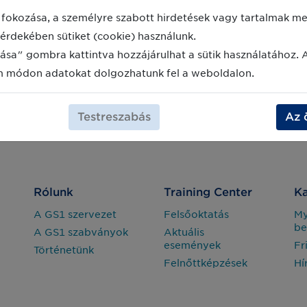
fokozása, a személyre szabott hirdetések vagy tartalmak meg
érdekében sütiket (cookie) használunk.
ása" gombra kattintva hozzájárulhat a sütik használatához. 
m módon adatokat dolgozhatunk fel a weboldalon.
Testreszabás
Az 
Rólunk
Training Center
Ka
A GS1 szervezet
Felsőoktatás
M
be
A GS1 szabványok
Aktuális
események
Fr
Történetünk
Felnőttképzések
Hí