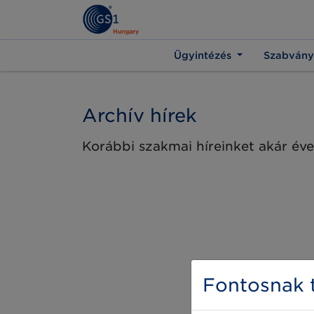
Ügyintézés
Szabvány
Archív hírek
Korábbi szakmai híreinket akár éve
Fontosnak t