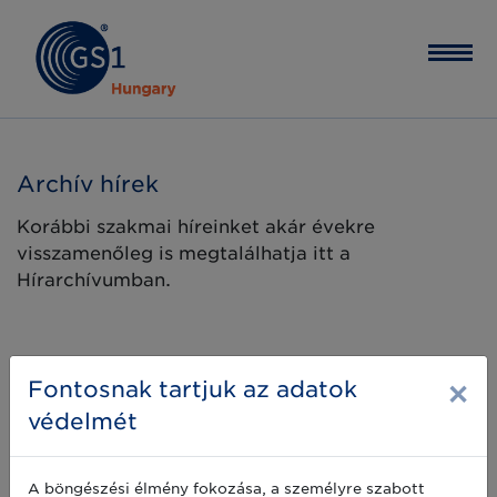
Archív hírek
Korábbi szakmai híreinket akár évekre
visszamenőleg is megtalálhatja itt a
Hírarchívumban.
×
Fontosnak tartjuk az adatok
védelmét
A böngészési élmény fokozása, a személyre szabott