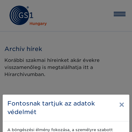
Archív hírek
Korábbi szakmai híreinket akár évekre
visszamenőleg is megtalálhatja itt a
Hírarchívumban.
×
Fontosnak tartjuk az adatok
védelmét
A böngészési élmény fokozása, a személyre szabott