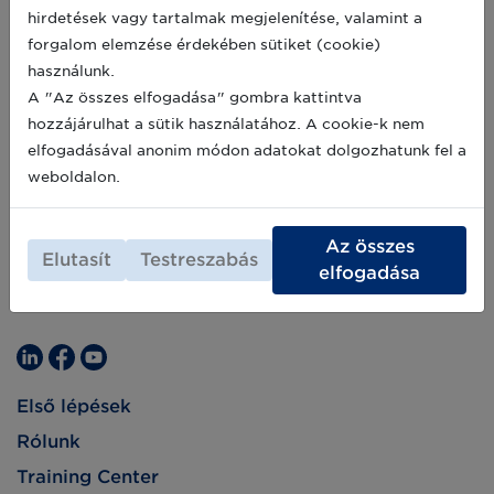
közötti együttműködés, amelynek célja a
hirdetések vagy tartalmak megjelenítése, valamint a
magyar állategészségügy, a magyar agrárium
2021-04-26
forgalom elemzése érdekében sütiket (cookie)
és ezáltal a magyar vidék sikere – emelte ki Dr.
használunk.
Bognár Lajos főállatorvos, az
Agrárminisztérium élelmiszerlánc-felügyeletért
A "Az összes elfogadása" gombra kattintva
felelőshelyettes államtitkára szerdán az
hozzájárulhat a sütik használatához. A cookie-k nem
Állatorvostudományi Egyetem Digitális
elfogadásával anonim módon adatokat dolgozhatunk fel a
Élelmiszerlánc Oktatási, Kutatási, Fejlesztési és
Innovációs Intézet, az Agrárminisztérium és a
weboldalon.
Digitális Jólét Program között létrejött
együttműködési megállapodások ünnepélyes
aláírásán.
Az összes
Elutasít
Testreszabás
elfogadása
Első lépések
Rólunk
Training Center