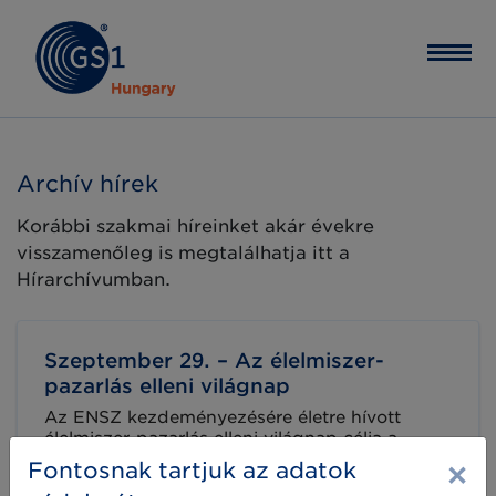
Archív hírek
Korábbi szakmai híreinket akár évekre
visszamenőleg is megtalálhatja itt a
Hírarchívumban.
Szeptember 29. – Az élelmiszer-
pazarlás elleni világnap
Az ENSZ kezdeményezésére életre hívott
élelmiszer-pazarlás elleni világnap célja a
világszerte termelt élelmiszerhulladék
×
Fontosnak tartjuk az adatok
csökkentése. Az élelmezésbiztonság és a