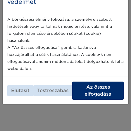
védelmét
táplálkozás helyzete a világban című FAO
2021-09-25
jelentés szerint a megtermelt élelmiszerek
mintegy 1/3-a hulladékként végzi. Ez évente
1,3 milliárd tonna élelmiszert jelent. Ilyen
A böngészési élmény fokozása, a személyre szabott
mértékű pazarlás mellett 2019-ben világszerte
hirdetések vagy tartalmak megjelenítése, valamint a
Megmentett élelmiszerek egyenlő
mintegy 690 millióan éheztek.
forgalom elemzése érdekében sütiket (cookie)
fellélegző környezet?
használunk.
A világon előállított élelmiszerek egyharmada a
A "Az összes elfogadása" gombra kattintva
kukában végzi, előállításuk nagy terhet ró az
környezetre. Ezen változtatni kell. Európa-
hozzájárulhat a sütik használatához. A cookie-k nem
szerte számos kampány zajlik az élelmiszer-
elfogadásával anonim módon adatokat dolgozhatunk fel a
pazarlás visszafogására, ezek közül egy német
2021-06-20
weboldalon.
példát mutat be cikkünk.
Az összes
Elutasít
Testreszabás
elfogadása