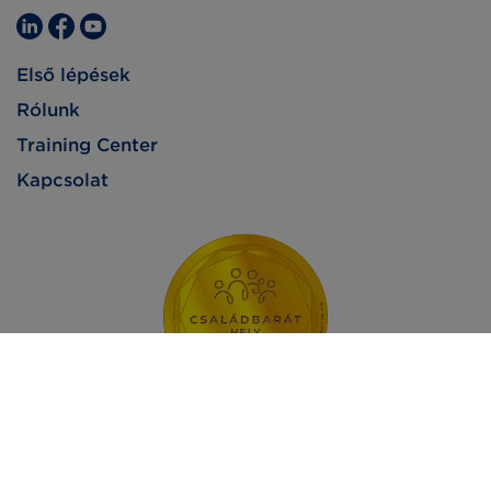
Első lépések
Rólunk
Training Center
Kapcsolat