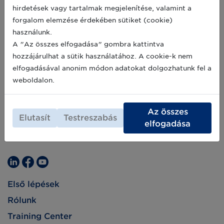
törvényalkotási bizottsága december 13-án az
2021-12-16
hirdetések vagy tartalmak megjelenítése, valamint a
aznap benyújtott, élelmiszer-pazarlás
forgalom elemzése érdekében sütiket (cookie)
csökkentését célzó törvényjavaslathoz.
használunk.
A "Az összes elfogadása" gombra kattintva
hozzájárulhat a sütik használatához. A cookie-k nem
elfogadásával anonim módon adatokat dolgozhatunk fel a
weboldalon.
Az összes
Elutasít
Testreszabás
elfogadása
Első lépések
Rólunk
Training Center