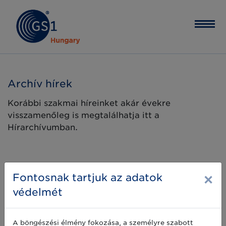
Archív hírek
Korábbi szakmai híreinket akár évekre
visszamenőleg is megtalálhatja itt a
Hírarchívumban.
×
Fontosnak tartjuk az adatok
védelmét
A böngészési élmény fokozása, a személyre szabott