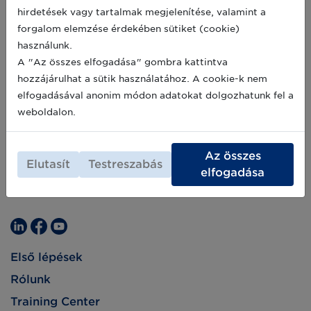
vonatkozó határidőket. A fajonkénti
2021-01-25
hirdetések vagy tartalmak megjelenítése, valamint a
gyűjtemények
forgalom elemzése érdekében sütiket (cookie)
a https://portal.nebih.gov.hu/enar oldalon
érhetőek el.
használunk.
A "Az összes elfogadása" gombra kattintva
hozzájárulhat a sütik használatához. A cookie-k nem
elfogadásával anonim módon adatokat dolgozhatunk fel a
weboldalon.
Az összes
Elutasít
Testreszabás
elfogadása
Első lépések
Rólunk
Training Center