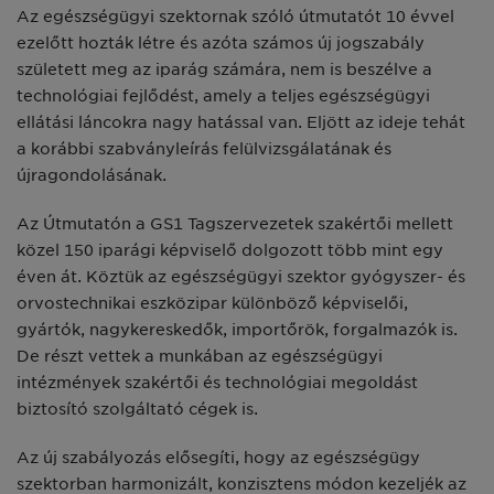
Az egészségügyi szektornak szóló útmutatót 10 évvel
ezelőtt hozták létre és azóta számos új jogszabály
született meg az iparág számára, nem is beszélve a
technológiai fejlődést, amely a teljes egészségügyi
ellátási láncokra nagy hatással van. Eljött az ideje tehát
a korábbi szabványleírás felülvizsgálatának és
újragondolásának.
Az Útmutatón a GS1 Tagszervezetek szakértői mellett
közel 150 iparági képviselő dolgozott több mint egy
éven át. Köztük az egészségügyi szektor gyógyszer- és
orvostechnikai eszközipar különböző képviselői,
gyártók, nagykereskedők, importőrök, forgalmazók is.
De részt vettek a munkában az egészségügyi
intézmények szakértői és technológiai megoldást
biztosító szolgáltató cégek is.
Az új szabályozás elősegíti, hogy az egészségügy
szektorban harmonizált, konzisztens módon kezeljék az