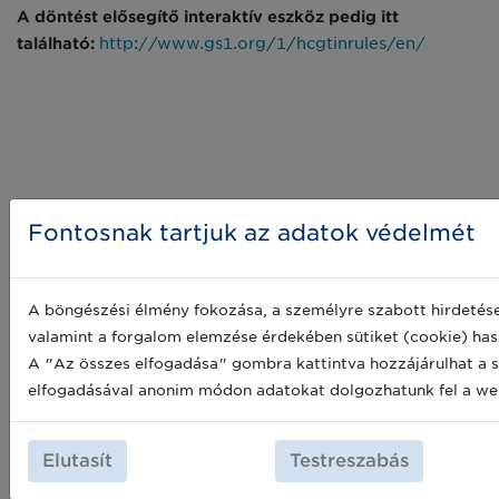
A döntést elősegítő interaktív eszköz pedig itt
található:
http://www.gs1.org/1/hcgtinrules/en/
Kérdése esetén keresse szakértőinket!
Fontosnak tartjuk az adatok védelmét
Horváth-Hankó Christine
(
hanko@gs1hu.org
)
A böngészési élmény fokozása, a személyre szabott hirdetése
valamint a forgalom elemzése érdekében sütiket (cookie) has
Suppán Anna (
suppan@gs1hu.org
)
A "Az összes elfogadása" gombra kattintva hozzájárulhat a 
elfogadásával anonim módon adatokat dolgozhatunk fel a we
Cimkék:
Elutasít
Testreszabás