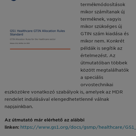
termékmódosítások
mikor számítanak új
terméknek, vagyis
mikor szükséges új
GTIN szám kiadása és
mikor nem. Konkrét
példák is segítik az
értelmezést. Az
útmutatóban többek
között megtalálhatók
a speciális
orvostechnikai
eszközökre vonatkozó szabályok is, amelyek az MDR
rendelet indulásával elengedhetetlenné válnak
napjainkban.
Az útmutató már elérhető az alábbi
linken:
https://www.gs1.org/docs/gsmp/healthcare/GS1_