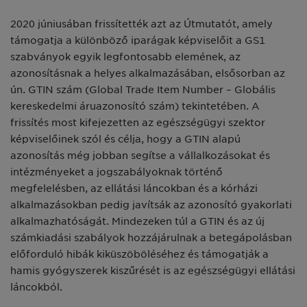
2020 júniusában frissítették azt az Útmutatót, amely
támogatja a különböző iparágak képviselőit a GS1
szabványok egyik legfontosabb elemének, az
azonosításnak a helyes alkalmazásában, elsősorban az
ún. GTIN szám (Global Trade Item Number – Globális
kereskedelmi áruazonosító szám) tekintetében. A
frissítés most kifejezetten az egészségügyi szektor
képviselőinek szól és célja, hogy a GTIN alapú
azonosítás még jobban segítse a vállalkozásokat és
intézményeket a jogszabályoknak történő
megfelelésben, az ellátási láncokban és a kórházi
alkalmazásokban pedig javítsák az azonosító gyakorlati
alkalmazhatóságát. Mindezeken túl a GTIN és az új
számkiadási szabályok hozzájárulnak a betegápolásban
előforduló hibák kiküszöböléséhez és támogatják a
hamis gyógyszerek kiszűrését is az egészségügyi ellátási
láncokból.