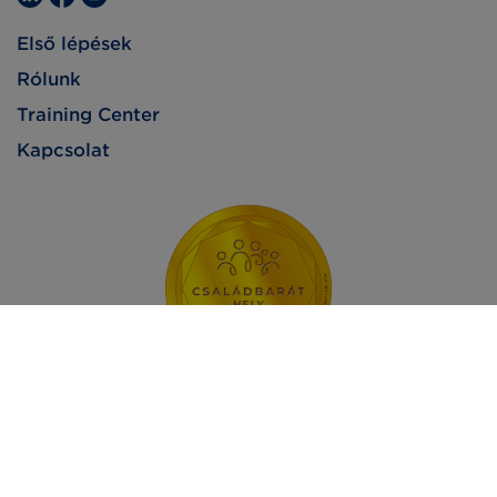
Első lépések
Rólunk
Training Center
Kapcsolat
Impresszum
Adatvédelem
Jogi nyilatkozat