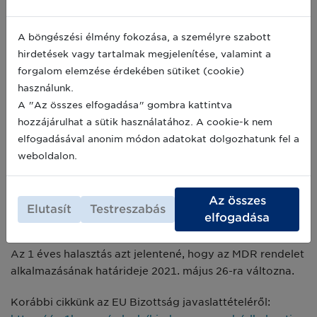
orvostechnikai
eszközgyártókon, és
A böngészési élmény fokozása, a személyre szabott
lehetővé teszi
hirdetések vagy tartalmak megjelenítése, valamint a
számukra, hogy teljes
forgalom elemzése érdekében sütiket (cookie)
mértékben a
használunk.
koronavírus válsággal
A "Az összes elfogadása" gombra kattintva
kapcsolatos prioritásokra összpontosíthassanak.
hozzájárulhat a sütik használatához. A cookie-k nem
Ugyanakkor fontos kiemelni, hogy az EU Tagállamoknak
elfogadásával anonim módon adatokat dolgozhatunk fel a
is jóvá kell hagyniuk a halasztási javaslatot, hogy az
weboldalon.
Official Journalban való publikálást követően életbe
léphessen az új intézkedés. Mindez legkésőbb 2020.
Az összes
május 26-ig meg kell, hogy történjen ugyanis ez az MDR
Elutasít
Testreszabás
elfogadása
jelenlegi határideje.
Az 1 éves halasztás azt jelentené, hogy az MDR rendelet
alkalmazásának határideje 2021. május 26-ra változna.
Korábbi cikkünk az EU Bizottság javaslattételéről: