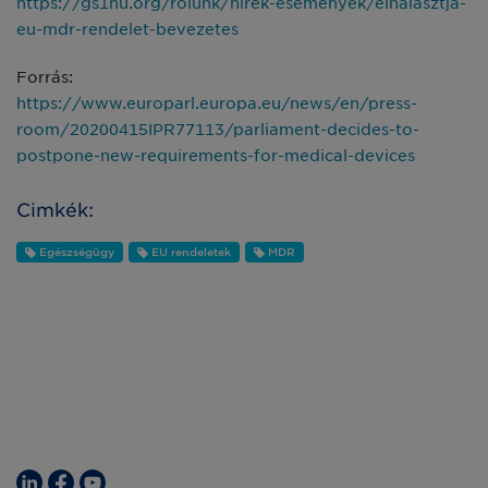
https://gs1hu.org/rolunk/hirek-esemenyek/elhalasztja-
eu-mdr-rendelet-bevezetes
Forrás:
https://www.europarl.europa.eu/news/en/press-
room/20200415IPR77113/parliament-decides-to-
postpone-new-requirements-for-medical-devices
Cimkék:
Egészségügy
EU rendeletek
MDR