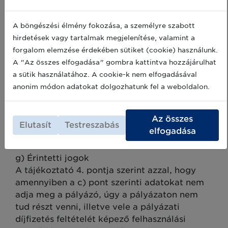
A felhasználási szerződés megszűnéséig,
feltéve, hogy a felhasználásból fakadóan
A böngészési élmény fokozása, a személyre szabott
nincsen az érintettel jogvita, ez utóbbi
hirdetések vagy tartalmak megjelenítése, valamint a
esetben ugyanis az igény jogerős
forgalom elemzése érdekében sütiket (cookie) használunk.
érvényesítéséig/elhárításáig vagy elévüléséig,
A "Az összes elfogadása" gombra kattintva hozzájárulhat
azzal, hogy ez esetben az adatkezelés
a sütik használatához. A cookie-k nem elfogadásával
jogalapja az Adatkezelő jogos érdeke.
anonim módon adatokat dolgozhatunk fel a weboldalon.
A jelen pont szerinti célból történő
adatkezelés nem érinti a más célból történő
Az összes
adatkezeléseket, így különösen a 3.4. pont
Elutasít
Testreszabás
elfogadása
szerinti adatkezelést.
g) Érintetti jogok
A tájékoztató 4. pontja szerint azzal, hogy
amennyiben a c) pont szerinti adatokat nem
adja meg a pályázó, úgy a pályázaton nem
tud részt venni, illetve vele a pályázati
díjfizetés feltételét képező felhasználási