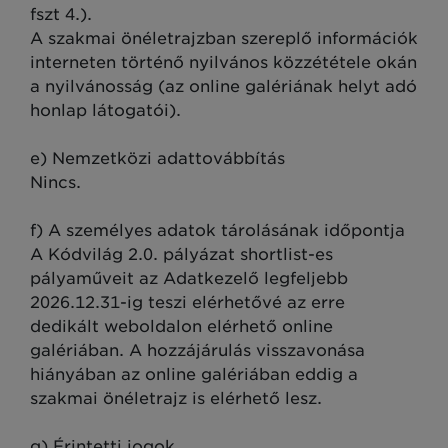
fszt 4.).
A szakmai önéletrajzban szereplő információk
interneten történő nyilvános közzététele okán
a nyilvánosság (az online galériának helyt adó
honlap látogatói).
e) Nemzetközi adattovábbítás
Nincs.
f) A személyes adatok tárolásának időpontja
A Kódvilág 2.0. pályázat shortlist-es
pályaműveit az Adatkezelő legfeljebb
2026.12.31-ig teszi elérhetővé az erre
dedikált weboldalon elérhető online
galériában. A hozzájárulás visszavonása
hiányában az online galériában eddig a
szakmai önéletrajz is elérhető lesz.
g) Érintetti jogok