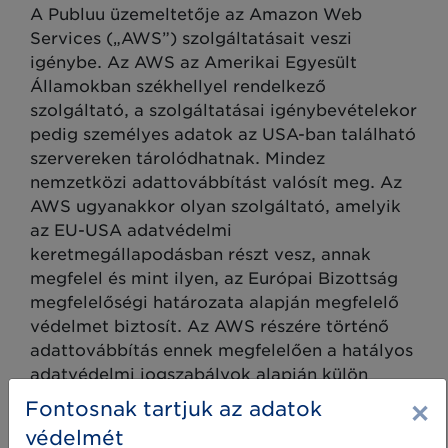
A Publuu üzemeltetője az Amazon Web
Services („AWS”) szolgáltatásait veszi
igénybe. Az AWS az Amerikai Egyesült
Államokban székhellyel rendelkező
szolgáltató, a szolgáltatásai igénybevételekor
pedig személyes adatok az USA-ban található
szervereken tárolódhatnak. Mindez
nemzetközi adattovábbítást valósít meg. Az
AWS ugyanakkor olyan szolgáltató, amelyik
az EU-USA adatvédelmi
keretmegállapodásban részt vesz, annak
megfelel és mint ilyen, az Európai Bizottság
megfelelőségi határozata alapján megfelelő
védelmet biztosít. Az AWS részére történő
adattovábbítás ennek megfelelően a hatályos
adatvédelmi jogszabályok alapján külön
engedély nélkül is lehetséges.
×
Fontosnak tartjuk az adatok
védelmét
f) A személyes adatok tárolásának időpontja