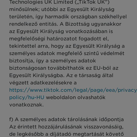
Technologies UK Limited („TikTok UK”)
minősülnek; utóbbi az Egyesült Királyság
területén, így harmadik országban székhellyel
rendelkező entitás. A Bizottság ugyanakkor
az Egyesült Királyság vonatkozásában is
megfelelőségi határozatot fogadott el,
tekintettel arra, hogy az Egyesült Királyság a
személyes adatok megfelelő szintű védelmét
biztosítja, így a személyes adatok
biztonságosan továbbíthatók ez EU-ból az
Egyesült Királyságba. Az e társaság által
végzett adatkezelésekre a
https://www.tiktok.com/legal/page/eea/privacy
policy/hu-HU
weboldalon olvashatók
vonatkoznak.
f) A személyes adatok tárolásának időpontja
Az érintett hozzájárulásának visszavonásáig,
de legkésőbb a díjátadó megtartását követő