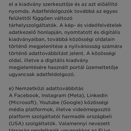
el a kiadvány szerkesztője és az azt előállító
nyomda. Adatfeldolgozók továbbá az egyes
felülettől függően változó
tárhelyszolgáltatók. A kép- és videófelvételek
adatkezelő honlapján, nyomtatott és digitális
kiadványaiban, továbbá közösségi oldalain
történő megjelenítése a nyilvánosság számára
történő adattovábbítást jelent. A közösségi
oldal, illetve a digitális kiadvány
megjelentésére használt portál üzemeltetője
ugyancsak adatfeldolgozó.
e) Nemzetközi adattovábbítás
A Facebook, Instagram (Meta), Linkedin
(Microsoft), Youtube (Google) közösségi
média platformok, illetve videómegosztó
platform szolgáltatói harmadik országbeli
(USA) szolgáltatók. Valamennyi nevezett
társaság rendelkezik ugyanakkor az EU-n