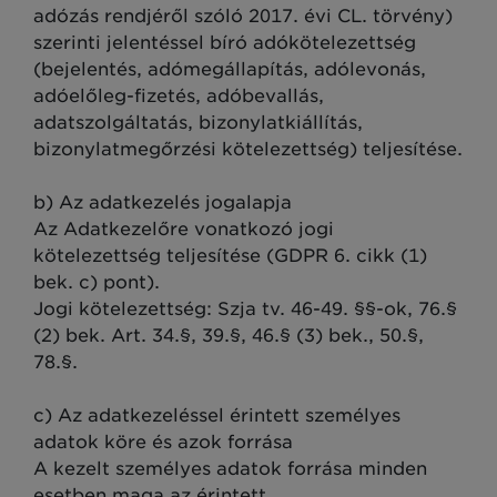
adózás rendjéről szóló 2017. évi CL. törvény)
szerinti jelentéssel bíró adókötelezettség
(bejelentés, adómegállapítás, adólevonás,
adóelőleg-fizetés, adóbevallás,
adatszolgáltatás, bizonylatkiállítás,
bizonylatmegőrzési kötelezettség) teljesítése.
b) Az adatkezelés jogalapja
Az Adatkezelőre vonatkozó jogi
kötelezettség teljesítése (GDPR 6. cikk (1)
bek. c) pont).
Jogi kötelezettség: Szja tv. 46-49. §§-ok, 76.§
(2) bek. Art. 34.§, 39.§, 46.§ (3) bek., 50.§,
78.§.
c) Az adatkezeléssel érintett személyes
adatok köre és azok forrása
A kezelt személyes adatok forrása minden
esetben maga az érintett.