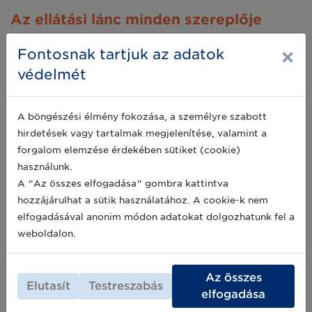
Az ellátási lánc minden szereplője
számára előnyös a GS1 szabványos
×
Fontosnak tartjuk az adatok
megoldások alkalmazása:
védelmét
Előny a szállítók számára
A böngészési élmény fokozása, a személyre szabott
hirdetések vagy tartalmak megjelenítése, valamint a
Előny a klinikai vizsgálatok helyszíneinek
forgalom elemzése érdekében sütiket (cookie)
Előny a betegeknek
használunk.
A "Az összes elfogadása" gombra kattintva
Adatok összeállítása gyorsabb
hozzájárulhat a sütik használatához. A cookie-k nem
Az adatstruktúra és jelölés egységes
elfogadásával anonim módon adatokat dolgozhatunk fel a
A nyomon követés lehetséges a teljes
weboldalon.
ellátási láncban
Kevesebb átírási hiba az ellátási lánc végén​
Az összes
Elutasít
Testreszabás
Kevesebb időt igényel az adatok
elfogadása
ellenőrzése és validálása