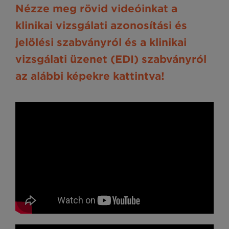
Nézze meg rövid videóinkat
a
klinikai vizsgálati azonosítási és
jelölési szabványról​ és a klinikai
vizsgálati üzenet (EDI) szabványról​
az alábbi képekre kattintva!