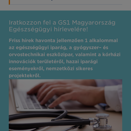
Iratkozzon fel a GS1 Magyarország
Egészségügyi hírlevelére!
Friss hírek havonta jellemzően 1 alkalommal
az egészségügyi iparág, a gyógyszer– és
orvostechnikai eszközipar, valamint a kórházi
innovációk területéről, hazai iparági
eseményekről, nemzetközi sikeres
projektekről.