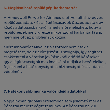
6. Megjósolható repülőgép-karbantartás
A Honeywell Forge for Airlanes szoftver által az egyes
repülőgépadatok és a légitársaságok összes adata egy
közös adatbázisba kerül, amely előre jelezheti, hogy a
repülőgépek melyik része mikor szorul karbantartásra,
még mielőtt az problémát okozna.
Miért innovatív? Mivel ez a szoftver nem csak a
megelőzést, de az előrejelzést is szolgálja, így segíthet
csökkenteni a váratlan javításokból adódó késéseket.
Így a légitársaságok maximalizálni tudják a bevételeiket,
fejleszteni a hatékonyságot, a biztonságot és az utasok
védelmét.
7. Hatékonyabb munka valós idejű adatokkal
Napjainkban globális értelemben sem jellemző már az
íróasztal mellett végzett munka. Az íróasztal nélkül