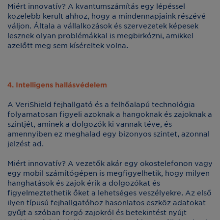
Miért innovatív? A kvantumszámítás egy lépéssel
közelebb került ahhoz, hogy a mindennapjaink részévé
váljon. Általa a vállalkozások és szervezetek képesek
lesznek olyan problémákkal is megbirkózni, amikkel
azelőtt meg sem kíséreltek volna.
4. Intelligens hallásvédelem
A VeriShield fejhallgató és a felhőalapú technológia
folyamatosan figyeli azoknak a hangoknak és zajoknak a
szintjét, aminek a dolgozók ki vannak téve, és
amennyiben ez meghalad egy bizonyos szintet, azonnal
jelzést ad.
Miért innovatív? A vezetők akár egy okostelefonon vagy
egy mobil számítógépen is megfigyelhetik, hogy milyen
hanghatások és zajok érik a dolgozókat és
figyelmeztethetik őket a lehetséges veszélyekre. Az első
ilyen típusú fejhallgatóhoz hasonlatos eszköz adatokat
gyűjt a szóban forgó zajokról és betekintést nyújt