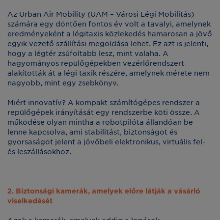
Az Urban Air Mobility (UAM – Városi Légi Mobilitás)
számára egy döntően fontos év volt a tavalyi, amelynek
eredményeként a légitaxis közlekedés hamarosan a jövő
egyik vezető szállítási megoldása lehet. Ez azt is jelenti,
hogy a légtér zsúfoltabb lesz, mint valaha. A
hagyományos repülőgépekben vezérlőrendszert
alakították át a légi taxik részére, amelynek mérete nem
nagyobb, mint egy zsebkönyv.
Miért innovatív? A kompakt számítógépes rendszer a
repülőgépek irányítását egy rendszerbe köti össze. A
működése olyan mintha a robotpilóta állandóan be
lenne kapcsolva, ami stabilitást, biztonságot és
gyorsaságot jelent a jövőbeli elektronikus, virtuális fel-
és leszállásokhoz.
2. Biztonsági kamerák, amelyek előre látják a vásárló
viselkedését