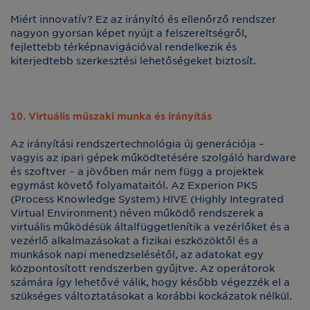
Miért innovatív? Ez az irányító és ellenőrző rendszer
nagyon gyorsan képet nyújt a felszereltségről,
fejlettebb térképnavigációval rendelkezik és
kiterjedtebb szerkesztési lehetőségeket biztosít.
10. Virtuális műszaki munka és irányítás
Az irányítási rendszertechnológia új generációja –
vagyis az ipari gépek működtetésére szolgáló hardware
és szoftver – a jövőben már nem függ a projektek
egymást követő folyamataitól. Az Experion PKS
(Process Knowledge System) HIVE (Highly Integrated
Virtual Environment) néven működő rendszerek a
virtuális működésük általfüggetlenítik a vezérlőket és a
vezérlő alkalmazásokat a fizikai eszközöktől és a
munkások napi menedzselésétől, az adatokat egy
központosított rendszerben gyűjtve. Az operátorok
számára így lehetővé válik, hogy később végezzék el a
szükséges változtatásokat a korábbi kockázatok nélkül.