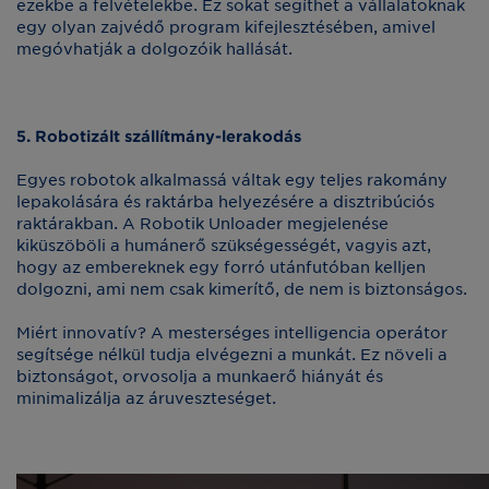
ezekbe a felvételekbe. Ez sokat segíthet a vállalatoknak
egy olyan zajvédő program kifejlesztésében, amivel
megóvhatják a dolgozóik hallását.
5. Robotizált szállítmány-lerakodás
Egyes robotok alkalmassá váltak egy teljes rakomány
lepakolására és raktárba helyezésére a disztribúciós
raktárakban. A Robotik Unloader megjelenése
kiküszöböli a humánerő szükségességét, vagyis azt,
hogy az embereknek egy forró utánfutóban kelljen
dolgozni, ami nem csak kimerítő, de nem is biztonságos.
Miért innovatív? A mesterséges intelligencia operátor
segítsége nélkül tudja elvégezni a munkát. Ez növeli a
biztonságot, orvosolja a munkaerő hiányát és
minimalizálja az áruveszteséget.