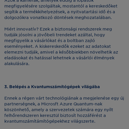
Azok a kamerák, amelyek eddig a lopások
megfigyelésére szolgáltak, mostantól a kereskedőket
segítik a termékkihelyezések, a nyitvatartási idő és a
dolgozókra vonatkozó döntések meghozatalában.
Miért innovatív? Ezek a biztonsági rendszerek meg
tudják jósolni a jövőbeli trendeket azáltal, hogy
megfigyelik a vásárlókat és a boltban zajló
eseményeket. A kiskereskedők ezeket az adatokat
elemezni tudják, amivel a későbbiekben növelhetik az
eladásokat és hatással lehetnek a vásárlói élmények
alakulására.
3. Belépés a Kvantumszámítógépek világába
Ennek a régen várt technológiának a megjelenése egy új
partnerségnek, a Microsft Azure Quantum-nak
köszönhető, amely a szervezetek számára egy nyílt
felhőrendszeren keresztül biztosít hozzáférést a
kvantumszámítámítógépekhez világszerte.