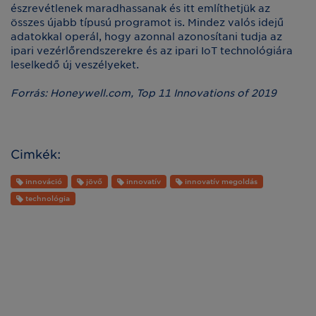
észrevétlenek maradhassanak és itt említhetjük az
összes újabb típusú programot is. Mindez valós idejű
adatokkal operál, hogy azonnal azonosítani tudja az
ipari vezérlőrendszerekre és az ipari IoT technológiára
leselkedő új veszélyeket.
Forrás: Honeywell.com, Top 11 Innovations of 2019
Cimkék:
innováció
jövő
innovatív
innovatív megoldás
technológia