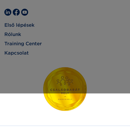
Első lépések
Rólunk
Training Center
Kapcsolat