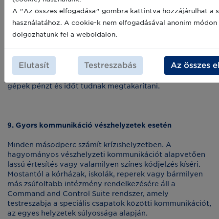
digitális verzió a fizikai gépekből kinyert adatokkal előre
A "Az összes elfogadása" gombra kattintva hozzájárulhat a s
megjósolja egy gép elérhetőségét, a figyelmeztet a
használatához. A cookie-k nem elfogadásával anonim módon
kevésbé hatékony műveletekre és jelzi a karbantartás
dolgozhatunk fel a weboldalon.
szükségességét.
Miért innovatív? Az előrejelzés lehetőséget biztosít a
Elutasít
Testreszabás
Az összes e
hatékonyság optimalizálására. Így most bizonyos
műveletek vagy éppen a karbantartás leállítása helyett a
gépek pénzt és időt tudnak megtakarítani.
9. Gyors kommunikáció vészhelyzetek esetén
Minden másodperc számít krízishelyzetben. A
hagyományos vészhelyzeti kommunikációt alapvetően
lassú értesítés vagy valamilyen színes kódjelzés kíséri.
Mostantól a kórházak, iskolák, reperek vagy bármilyen
más zsúfoltabb intézmény rendelkezésére áll a
Command and Control Suite rendszer, amely
testreszabja a speciális csapatok közötti kommunikációt,
az egyes helyzetek súlyossága alapján.