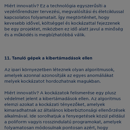
Miért innovatív? Ez a technológia egyszerűsíti a
vezérlőrendszer tervezési, megvalósítási és életciklussal
kapcsolatos folyamatait. Így megtörténhet, hogy
kevesebb idővel, költséggel és kockázattal fejezzenek
be egy projektet, miközben ez idő alatt javul a minőség
és a működés is megbízhatóbbá válik.
11. Tanuló gépek a kibertámadások ellen
Az ipari környezetben léteznek olyan algoritmusok,
amelyek azonnal azonosítják az egyes anomáliákat
melyek kockázatot hordozhatnak magukban.
Miért innovatív? A kockázatok felismerése egy plusz
védelmet jelent a kibertámadások ellen. Az algoritmus
elemzi azokat a kockázati tényezőket, amelyek
kimaradhatnak az általános kiberbiztonsági ellenőrzések
alkalmával. Ide sorolhatjuk a fenyegetések közül például
a poliform vagyis rosszindulatú programokat, amelyek
folyamatosan módosulnak pontosan azért, hogy