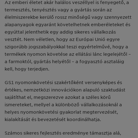
Az emberi életet akár halálos veszéllyel is fenyegető, a
termesztés, tenyésztés vagy a gyártás során az
élelmiszerekbe kerülő rossz minőségű vagy szennyezett
alapanyagok egyaránt követelhetnek emberéleteket és
egyúttal jelenthetik egy addig sikeres vállalkozás
vesztét. Nem véletlen, hogy az Európai Unió egyre
szigorúbb jogszabályokkal teszi egyértelművé, hogy a
termékek nyomon követése az ellátási lánc legelejétől –
a farmoktól, gyártás helyétől – a fogyasztó asztaláig
kell, hogy terjedjen.
GS1 nyomonkövetési szakértőként versenyképes és
értékes, nemzetközi innovációkon alapuló szaktudást
sajátíthat el, megszerezve azokat a széles körű
ismereteket, mellyel a különböző vállalkozásoknál a
helyes nyomonkövetési gyakorlat megtervezését,
kialakítását és bevezetését koordinálhatja.
Számos sikeres fejlesztés eredménye támasztja alá,