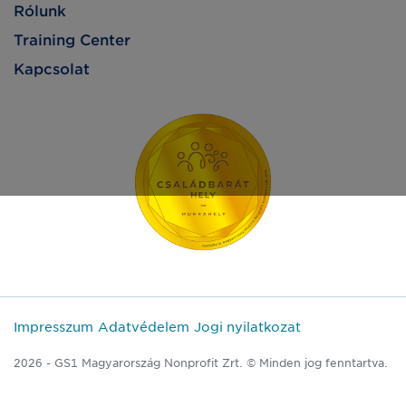
Rólunk
Training Center
Kapcsolat
Impresszum
Adatvédelem
Jogi nyilatkozat
2026 - GS1 Magyarország Nonprofit Zrt. © Minden jog fenntartva.