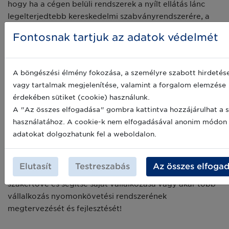
hogy ha a cégen belüli rendszerek a nyílt ellátás lánc
legelterjedtebb kereskedelmi szabványrendszerére, a
GS1 szabványokra épülnek, akkor nem csak sokkal
Fontosnak tartjuk az adatok védelmét
egyszerűbben és költséghatékonyabban vezethetők be
egy vállalkozáson belül, de lehetővé teszik az üzleti
partnerek között is a gyors és harmonizált
A böngészési élmény fokozása, a személyre szabott hirdetés
kommunikációt.
vagy tartalmak megjelenítése, valamint a forgalom elemzése
érdekében sütiket (cookie) használunk.
Mindez hozzájárulhat, hogy kritikus esetben az egész
A "Az összes elfogadása" gombra kattintva hozzájárulhat a s
ellátási lánc rövid időn belül, célzottan és minimális
használatához. A cookie-k nem elfogadásával anonim módon
bevételi veszteségekkel reagáljon, megvédve a
adatokat dolgozhatunk fel a weboldalon.
fogyasztók egészségét és az érintett cég jó hírét és
jövőjét egyaránt.
Elutasít
Testreszabás
Az összes elfoga
Képezze magát, vagy munkatársát nyomonkövetési
szakértővé és segítse saját vállalkozása vagy akár több
vállalkozás nyomonkövetési rendszerének
megtervezését és fejlesztését!