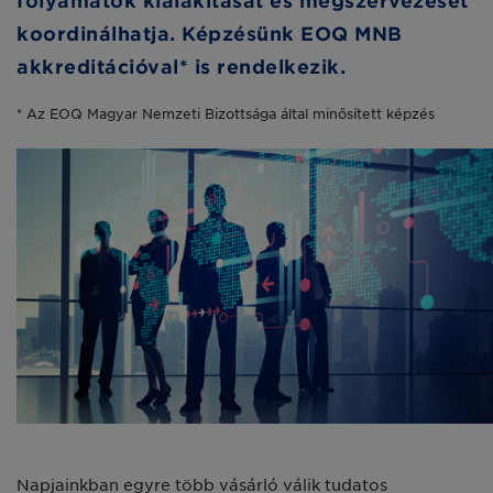
folyamatok kialakítását és megszervezését
koordinálhatja. Képzésünk EOQ MNB
akkreditációval* is rendelkezik.
* Az EOQ Magyar Nemzeti Bizottsága által minősített képzés
Napjainkban egyre több vásárló válik tudatos