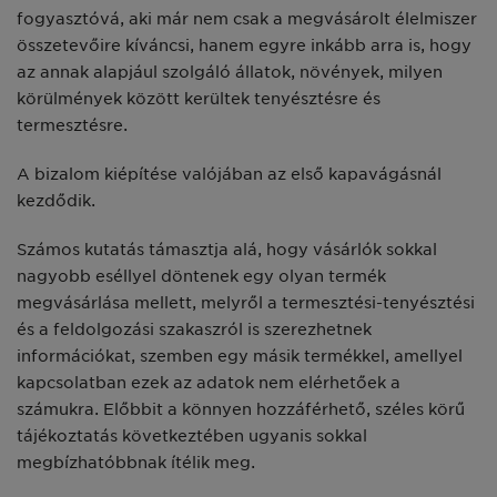
fogyasztóvá, aki már nem csak a megvásárolt élelmiszer
összetevőire kíváncsi, hanem egyre inkább arra is, hogy
az annak alapjául szolgáló állatok, növények, milyen
körülmények között kerültek tenyésztésre és
termesztésre.
A bizalom kiépítése valójában az első kapavágásnál
kezdődik.
Számos kutatás támasztja alá, hogy vásárlók sokkal
nagyobb eséllyel döntenek egy olyan termék
megvásárlása mellett, melyről a termesztési-tenyésztési
és a feldolgozási szakaszról is szerezhetnek
információkat, szemben egy másik termékkel, amellyel
kapcsolatban ezek az adatok nem elérhetőek a
számukra. Előbbit a könnyen hozzáférhető, széles körű
tájékoztatás következtében ugyanis sokkal
megbízhatóbbnak ítélik meg.