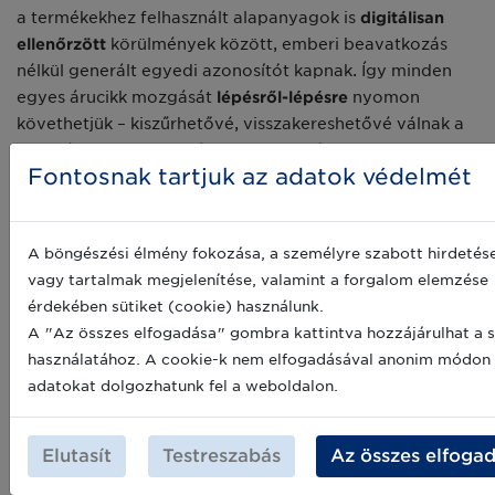
a termékekhez felhasznált alapanyagok is
digitálisan
ellenőrzött
körülmények között, emberi beavatkozás
nélkül generált egyedi azonosítót kapnak. Így minden
egyes árucikk mozgását
lépésről-lépésre
nyomon
követhetjük – kiszűrhetővé, visszakereshetővé válnak a
hibás
és a
hamis áruk
, így a fogyasztókhoz csak
Fontosnak tartjuk az adatok védelmét
kifogástalan minőségű és eredeti termékek kerülhetnek.
Vészhelyzet esetén pedig pillanatok alatt
visszakereshetők és visszahívhatók a hibás áruk,
A böngészési élmény fokozása, a személyre szabott hirdetés
elkerülve komoly következményekkel járó
vagy tartalmak megjelenítése, valamint a forgalom elemzése
megbetegedéseket, baleseteket.
érdekében sütiket (cookie) használunk.
A "Az összes elfogadása" gombra kattintva hozzájárulhat a s
A szerializációval
nem csak a fogyasztók, hanem a
használatához. A cookie-k nem elfogadásával anonim módon
vállalkozások is nyernek
: a termékazonosításnak
adatokat dolgozhatunk fel a weboldalon.
köszönhetően könnyebb megfelelni az egyre szigorodó
biztonsági követelményeknek, megvédeni egy márka
presztízsét, és nem mellesleg a vállalati folyamatok is
Elutasít
Testreszabás
Az összes elfoga
átláthatóbbá válnak.