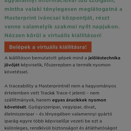
ugyanannyi információval tud szolgálni,
mintha valaki ténylegesen meglátogatná a
Masterprint iváncsai központját, részt
venne valamelyik szakmai nyílt napjukon.
Nézzen körül a virtuális kiállításon!
Belépek a virtuális kiállításra!
A kiállításon bemutatott gépek mind a
jelöléstechnika
jövőjét
képviselik, főszerepben a termék nyomon
követéssel.
A traceability a Masterprintnél nem a hagyományos
értelemben vett Track& Trace-t jelenti – nem
szállítmányok, hanem
egyes árucikkek nyomon
követését
. Gyógyszeripar, vegyipar, divat,
élelmiszeripar – és lényegében valamennyi gyártó
iparág egyre több képviselője vezeti be ezt a
különleges, rendkívüli biztonságot és átláthatóságot