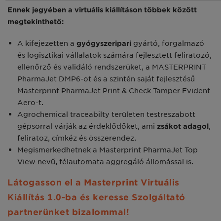
Ennek jegyében a virtuális kiállításon többek között
megtekinthető:
A kifejezetten a
gyógyszeripari
gyártó, forgalmazó
és logisztikai vállalatok számára fejlesztett feliratozó,
ellenőrző és validáló rendszerüket, a MASTERPRINT
PharmaJet DMP6-ot és a szintén saját fejlesztésű
Masterprint PharmaJet Print & Check Tamper Evident
Aero-t.
Agrochemical traceabilty területen testreszabott
gépsorral várják az érdeklődőket, ami
zsákot adagol
,
feliratoz, címkéz és összerendez.
Megismerkedhetnek a Masterprint PharmaJet Top
View nevű, félautomata aggregáló állomással is.
Látogasson el a Masterprint Virtuális
Kiállítás 1.0-ba és keresse Szolgáltató
partnerünket bizalommal!