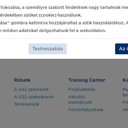
fokozása, a személyre szabott hirdetések vagy tartalmak meg
érdekében sütiket (cookie) használunk.
ása" gombra kattintva hozzájárulhat a sütik használatához. 
m módon adatokat dolgozhatunk fel a weboldalon.
Testreszabás
Az 
Rólunk
Training Center
Ka
A GS1 szervezet
Felsőoktatás
M
be
A GS1 szabványok
Aktuális
események
Fr
Történetünk
Felnőttképzések
Hí