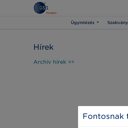
Ügyintézés
Szabvány
Hírek
Archív hírek >>
Fontosnak t