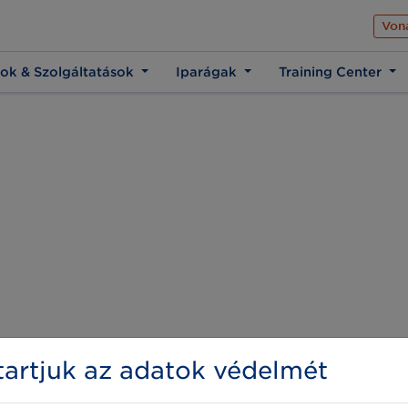
Az üzleti élet közös 
Von
ok & Szolgáltatások
Iparágak
Training Center
artjuk az adatok védelmét