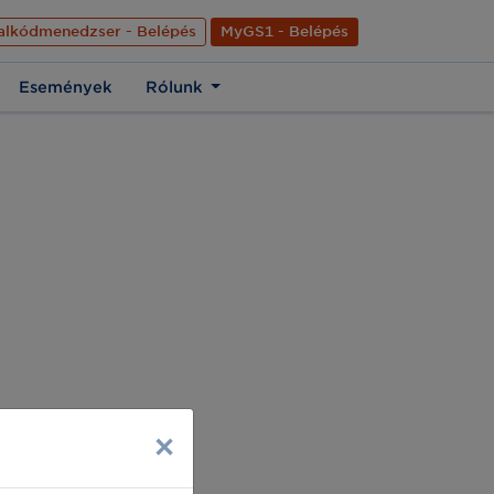
nyelve
Hírek
Kapcsolat
Rólunk
EN
alkódmenedzser - Belépés
MyGS1 - Belépés
Események
Rólunk
×