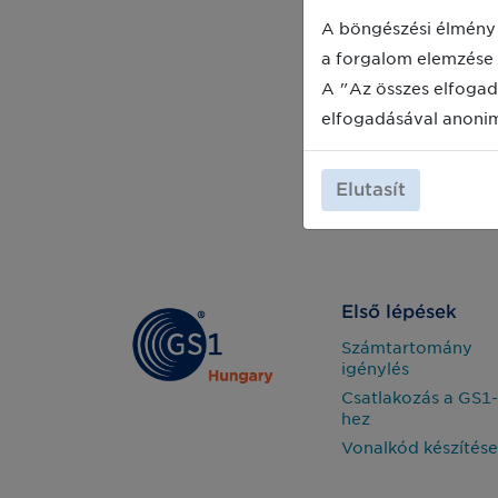
A böngészési élmény 
a forgalom elemzése 
A "Az összes elfogad
elfogadásával anoni
Elutasít
Első lépések
Számtartomány
igénylés
Csatlakozás a GS1-
hez
Vonalkód készítése