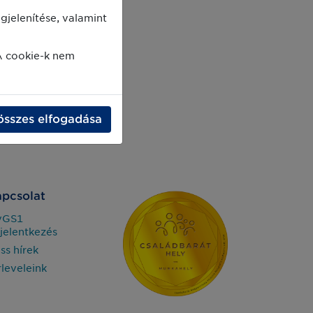
jelenítése, valamint
A cookie-k nem
összes elfogadása
pcsolat
yGS1
jelentkezés
iss hírek
rleveleink