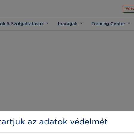
Az üzleti élet közös 
Von
ok & Szolgáltatások
Iparágak
Training Center
artjuk az adatok védelmét