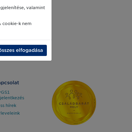
jelenítése, valamint
A cookie-k nem
összes elfogadása
pcsolat
yGS1
jelentkezés
iss hírek
rleveleink