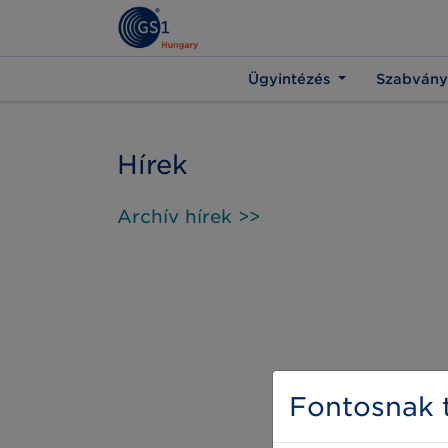
Ügyintézés
Szabvány
Hírek
Archív hírek >>
Fontosnak t