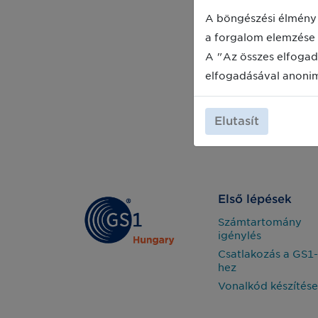
A böngészési élmény 
a forgalom elemzése 
A "Az összes elfogad
elfogadásával anoni
Elutasít
Első lépések
Számtartomány
igénylés
Csatlakozás a GS1-
hez
Vonalkód készítése