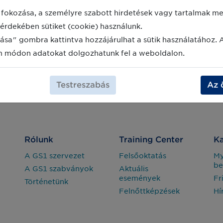
fokozása, a személyre szabott hirdetések vagy tartalmak meg
érdekében sütiket (cookie) használunk.
ása" gombra kattintva hozzájárulhat a sütik használatához. 
m módon adatokat dolgozhatunk fel a weboldalon.
Testreszabás
Az 
Rólunk
Training Center
Ka
A GS1 szervezet
Felsőoktatás
M
be
A GS1 szabványok
Aktuális
események
Fr
Történetünk
Felnőttképzések
Hí