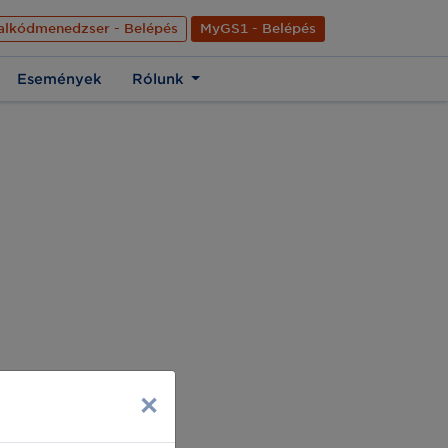
nyelve
Hírek
Kapcsolat
Rólunk
EN
alkódmenedzser - Belépés
MyGS1 - Belépés
Események
Rólunk
×