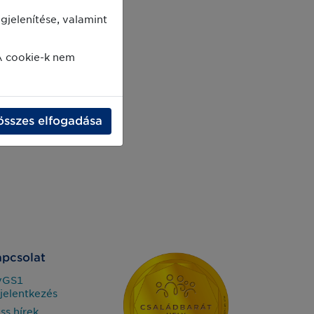
jelenítése, valamint
A cookie-k nem
összes elfogadása
pcsolat
yGS1
jelentkezés
iss hírek