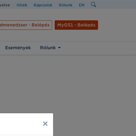
nyelve
Hírek
Kapcsolat
Rólunk
EN
dmenedzser - Belépés
MyGS1 - Belépés
Események
Rólunk
×