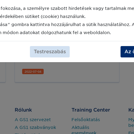
Európai Unió körkörös gazdasági
tervei kapcsán. Az Európai Bizottság
fokozása, a személyre szabott hirdetések vagy tartalmak meg
által kiadott új körforgásos gazdasági
érdekében sütiket (cookie) használunk.
csomag nagy hangsúlyt fektet a
fenntarthatóságra és egyik sarkalatos
ása" gombra kattintva hozzájárulhat a sütik használatához. 
pontja a Digitális termékútlevelek
m módon adatokat dolgozhatunk fel a weboldalon.
(Digital Product Passport)
bevezetése, melyek kapcsán a
szabványos megoldások is
Testreszabás
Az 
reflektorfénybe kerültek.
2022-07-04
Rólunk
Training Center
Ka
A GS1 szervezet
Felsőoktatás
M
be
A GS1 szabványok
Aktuális
események
Fr