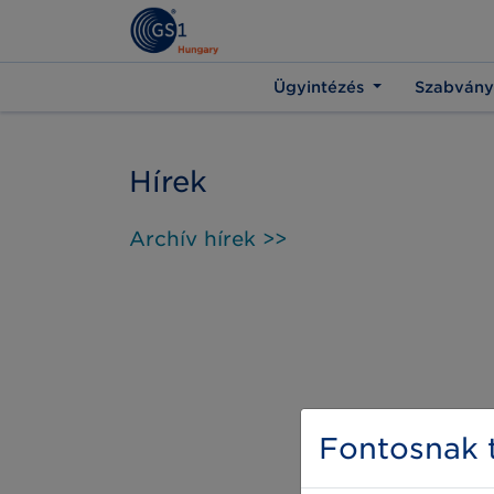
Ügyintézés
Szabvány
Hírek
Archív hírek >>
Fontosnak t