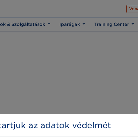
Az üzleti élet közös 
Von
ok & Szolgáltatások
Iparágak
Training Center
artjuk az adatok védelmét