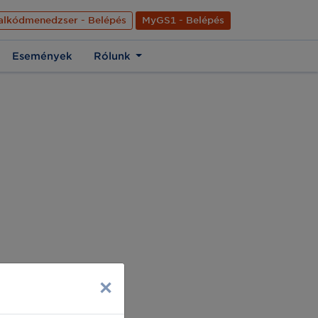
nyelve
Hírek
Kapcsolat
Rólunk
EN
alkódmenedzser - Belépés
MyGS1 - Belépés
Események
Rólunk
×