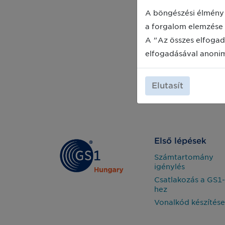
A böngészési élmény 
a forgalom elemzése 
A "Az összes elfogad
elfogadásával anoni
Elutasít
Első lépések
Számtartomány
igénylés
Csatlakozás a GS1-
hez
Vonalkód készítése