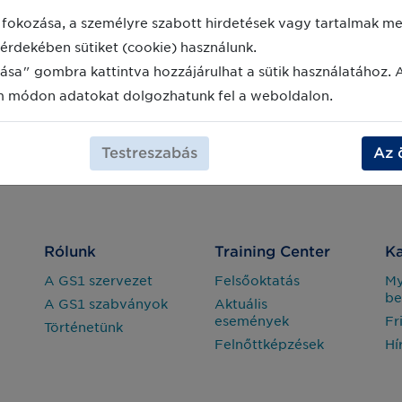
fokozása, a személyre szabott hirdetések vagy tartalmak meg
érdekében sütiket (cookie) használunk.
ása" gombra kattintva hozzájárulhat a sütik használatához. 
m módon adatokat dolgozhatunk fel a weboldalon.
Testreszabás
Az 
Rólunk
Training Center
Ka
A GS1 szervezet
Felsőoktatás
M
be
A GS1 szabványok
Aktuális
események
Fr
Történetünk
Felnőttképzések
Hí