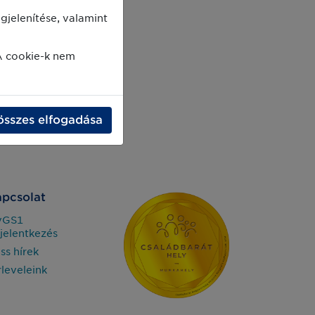
jelenítése, valamint
A cookie-k nem
összes elfogadása
pcsolat
yGS1
jelentkezés
iss hírek
rleveleink