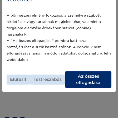
Bemutatkozik új Szövetséges
szolgáltató partnerünk: a BBKK Kft.
A böngészési élmény fokozása, a személyre szabott
A GS1 Magyarország Szolgáltatói programjába
hirdetések vagy tartalmak megjelenítése, valamint a
új Szövetséges partner érkezett: cikkünkben a
forgalom elemzése érdekében sütiket (cookie)
BBKK Kft. tevékenységét mutatjuk be.
használunk.
A "Az összes elfogadása" gombra kattintva
2026-05-19
hozzájárulhat a sütik használatához. A cookie-k nem
elfogadásával anonim módon adatokat dolgozhatunk fel a
Archív hírek >>
weboldalon.
Az összes
Elutasít
Testreszabás
elfogadása