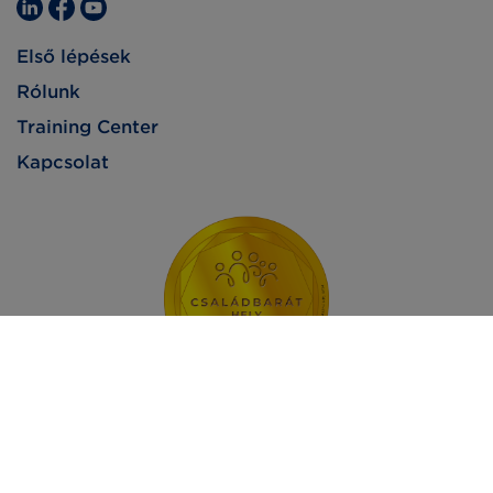
Első lépések
Rólunk
Training Center
Kapcsolat
Impresszum
Adatvédelem
Jogi nyilatkozat