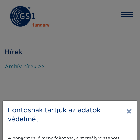
Hírek
Archív hírek >>
×
Fontosnak tartjuk az adatok
védelmét
A böngészési élmény fokozása, a személyre szabott