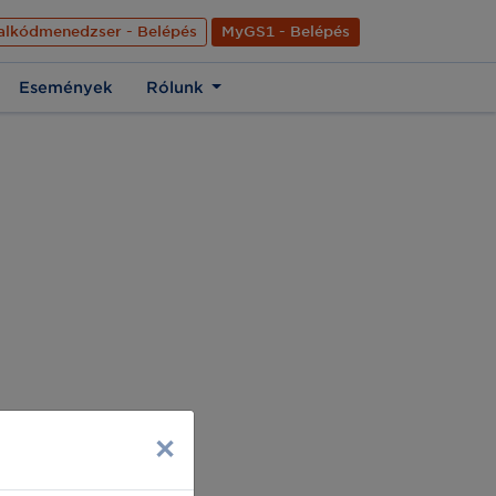
nyelve
Hírek
Kapcsolat
Rólunk
EN
alkódmenedzser - Belépés
MyGS1 - Belépés
Események
Rólunk
×