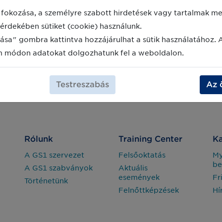
fokozása, a személyre szabott hirdetések vagy tartalmak meg
érdekében sütiket (cookie) használunk.
ása" gombra kattintva hozzájárulhat a sütik használatához. 
m módon adatokat dolgozhatunk fel a weboldalon.
Testreszabás
Az 
Rólunk
Training Center
Ka
A GS1 szervezet
Felsőoktatás
M
be
A GS1 szabványok
Aktuális
események
Fr
Történetünk
Felnőttképzések
Hí