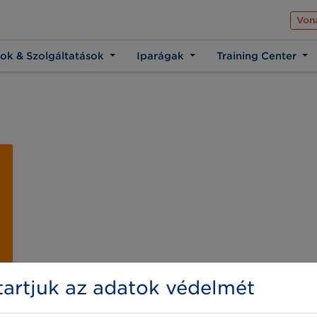
Az üzleti élet közös 
Von
ok & Szolgáltatások
Iparágak
Training Center
artjuk az adatok védelmét