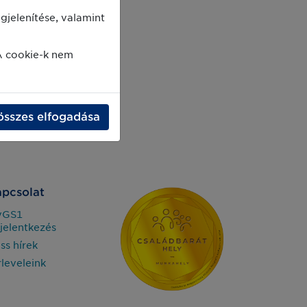
jelenítése, valamint
A cookie-k nem
összes elfogadása
pcsolat
yGS1
jelentkezés
iss hírek
rleveleink