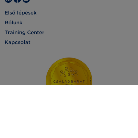
Első lépések
Rólunk
Training Center
Kapcsolat
Impresszum
Adatvédelem
Jogi nyilatkozat