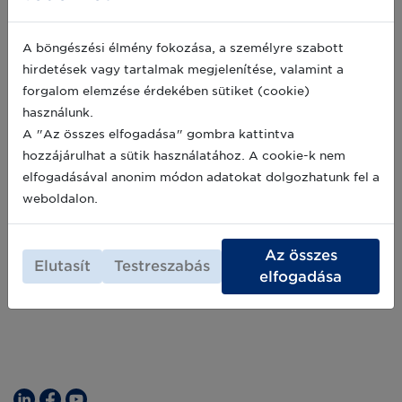
felejtse el ellenőrizni LEI kódja
érvényességét!
A böngészési élmény fokozása, a személyre szabott
A LEI kód, vagyis a Globális Jogalany-
hirdetések vagy tartalmak megjelenítése, valamint a
azonosító egy 20 karakteres, egyedi kód,
forgalom elemzése érdekében sütiket (cookie)
amely a globális pénzügyi piacokon zajló
használunk.
tranzakciókban résztvevő vállalkozások
azonosítására szolgál. Ezt a kódot csak
A "Az összes elfogadása" gombra kattintva
2024-10-16
hivatalos LEI szolgáltatók – amilyen a GS1
hozzájárulhat a sütik használatához. A cookie-k nem
Magyarország is – adhatják ki a cégeknek. A
elfogadásával anonim módon adatokat dolgozhatunk fel a
LEI rendszer azért jött létre, hogy nagyobb
Archív hírek >>
weboldalon.
átláthatóságot biztosítson a pénzügyi
tranzakciókban és növelje azok biztonságát.
Az összes
Elutasít
Testreszabás
elfogadása