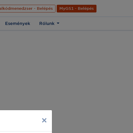
nyelve
Hírek
Kapcsolat
Rólunk
EN
alkódmenedzser - Belépés
MyGS1 - Belépés
Események
Rólunk
×