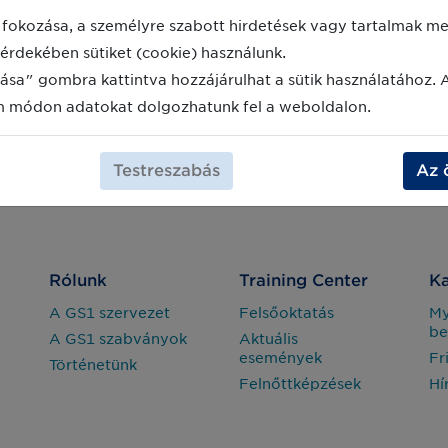
fokozása, a személyre szabott hirdetések vagy tartalmak meg
érdekében sütiket (cookie) használunk.
ása" gombra kattintva hozzájárulhat a sütik használatához. 
m módon adatokat dolgozhatunk fel a weboldalon.
Testreszabás
Az 
Rólunk
Training Center
Ka
A GS1 szervezet
Felsőoktatás
M
be
A GS1 szabványok
Aktuális
események
Fr
Történetünk
Felnőttképzések
Hí