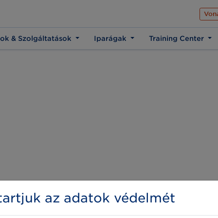
Az üzleti élet közös 
Von
ok & Szolgáltatások
Iparágak
Training Center
artjuk az adatok védelmét