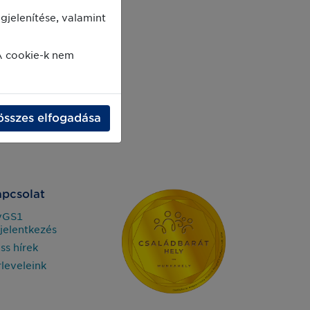
jelenítése, valamint
A cookie-k nem
összes elfogadása
pcsolat
yGS1
jelentkezés
iss hírek
rleveleink