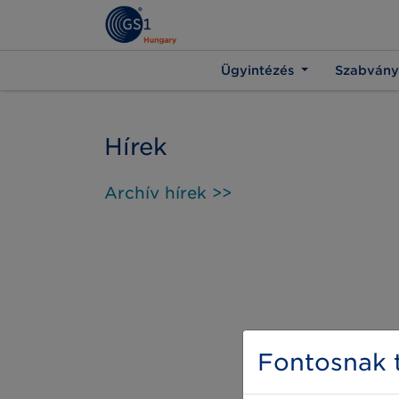
Ügyintézés
Szabvány
Hírek
Archív hírek >>
Fontosnak t