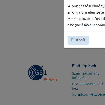
A böngészési élmény 
a forgalom elemzése 
A "Az összes elfogad
elfogadásával anoni
Elutasít
Első lépések
Számtartomány
igénylés
Csatlakozás a GS1-
hez
Vonalkód készítése