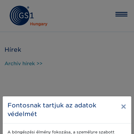
Hírek
Archív hírek >>
×
Fontosnak tartjuk az adatok
védelmét
A böngészési élmény fokozása, a személyre szabott