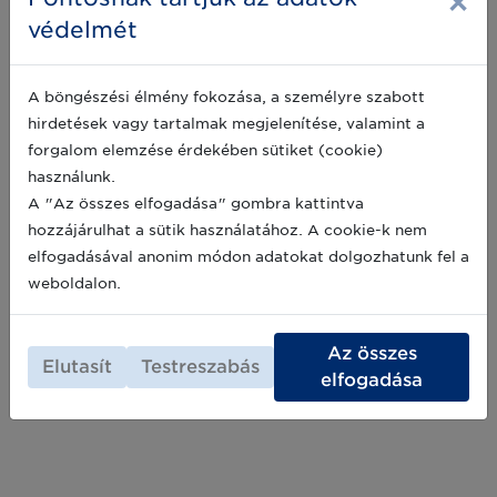
×
védelmét
A GS1 ismét bizonyított az
egészségügyben, az UDI rendszer
A böngészési élmény fokozása, a személyre szabott
kapcsán
hirdetések vagy tartalmak megjelenítése, valamint a
forgalom elemzése érdekében sütiket (cookie)
Július 30-án tették közzé az Európai
Unió Hivatalos Lapjában, hogy a globális GS1
használunk.
szabványszervezet további 5 évre megkapta
A "Az összes elfogadása" gombra kattintva
az UDI kibocsátói szervezet kijelölést.
hozzájárulhat a sütik használatához. A cookie-k nem
2024-08-05
elfogadásával anonim módon adatokat dolgozhatunk fel a
weboldalon.
Archív hírek >>
Az összes
Elutasít
Testreszabás
elfogadása