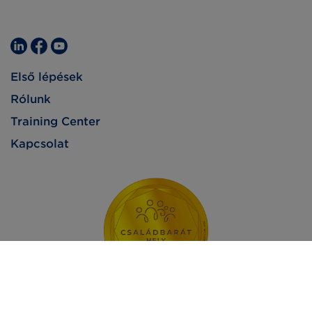
Első lépések
Rólunk
Training Center
Kapcsolat