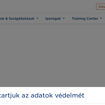
Az üzleti élet közös 
Von
ok & Szolgáltatások
Iparágak
Training Center
artjuk az adatok védelmét