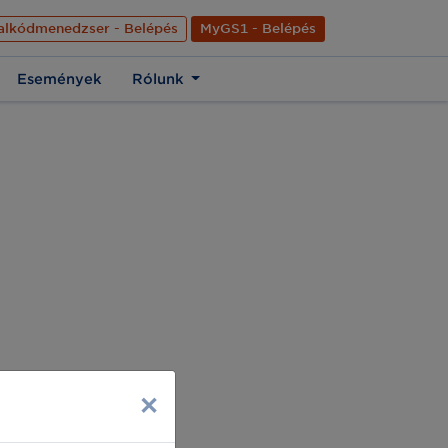
nyelve
Hírek
Kapcsolat
Rólunk
EN
alkódmenedzser - Belépés
MyGS1 - Belépés
Események
Rólunk
×