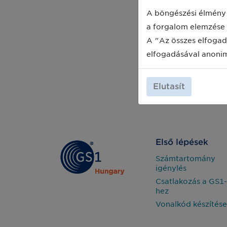
A böngészési élmény 
a forgalom elemzése 
A "Az összes elfogad
elfogadásával anoni
Elutasít
Első lépések
Számtartomány
igénylés
Csatlakozás a GS1-
hez
Vonalkód készítése