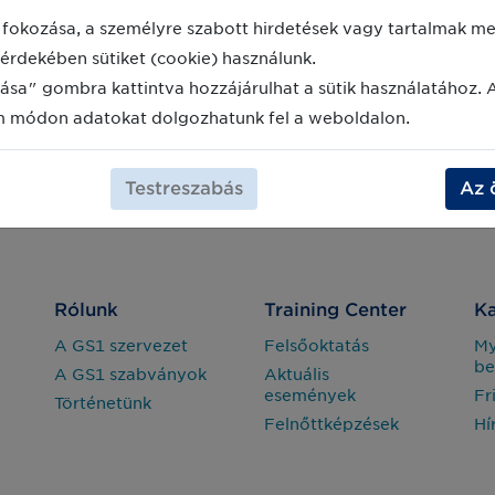
fokozása, a személyre szabott hirdetések vagy tartalmak meg
érdekében sütiket (cookie) használunk.
ása" gombra kattintva hozzájárulhat a sütik használatához. 
m módon adatokat dolgozhatunk fel a weboldalon.
Testreszabás
Az 
Rólunk
Training Center
Ka
A GS1 szervezet
Felsőoktatás
M
be
A GS1 szabványok
Aktuális
események
Fr
Történetünk
Felnőttképzések
Hí