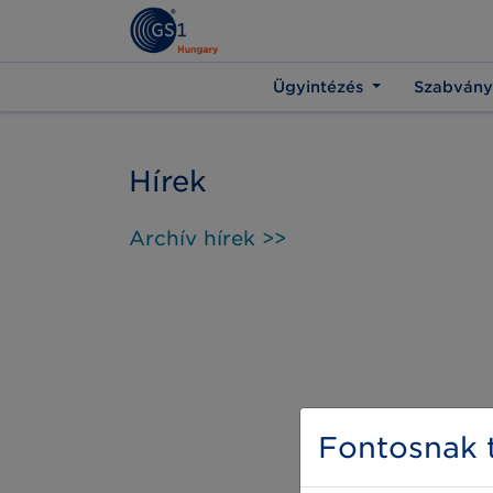
Ügyintézés
Szabvány
Hírek
Archív hírek >>
Fontosnak t