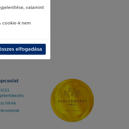
jelenítése, valamint
A cookie-k nem
összes elfogadása
pcsolat
yGS1
jelentkezés
iss hírek
rleveleink