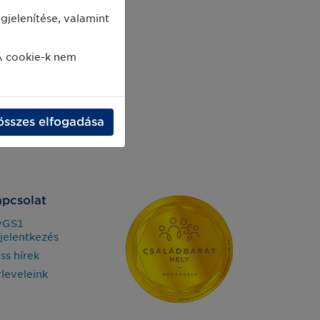
jelenítése, valamint
A cookie-k nem
összes elfogadása
pcsolat
yGS1
jelentkezés
iss hírek
rleveleink