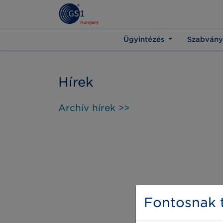
Ügyintézés
Szabvány
Hírek
Archív hírek >>
Fontosnak t