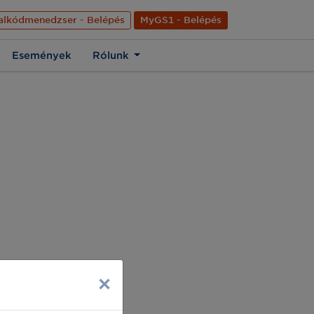
nyelve
Hírek
Kapcsolat
Rólunk
EN
alkódmenedzser - Belépés
MyGS1 - Belépés
Események
Rólunk
×