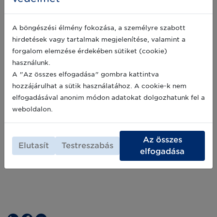
Bemutatkozik új Szövetséges
szolgáltató partnerünk: a BBKK Kft.
A böngészési élmény fokozása, a személyre szabott
hirdetések vagy tartalmak megjelenítése, valamint a
A GS1 Magyarország Szolgáltatói programjába
új Szövetséges partner érkezett: cikkünkben a
forgalom elemzése érdekében sütiket (cookie)
BBKK Kft. tevékenységét mutatjuk be.
használunk.
A "Az összes elfogadása" gombra kattintva
2026-05-19
hozzájárulhat a sütik használatához. A cookie-k nem
elfogadásával anonim módon adatokat dolgozhatunk fel a
Archív hírek >>
weboldalon.
Az összes
Elutasít
Testreszabás
elfogadása