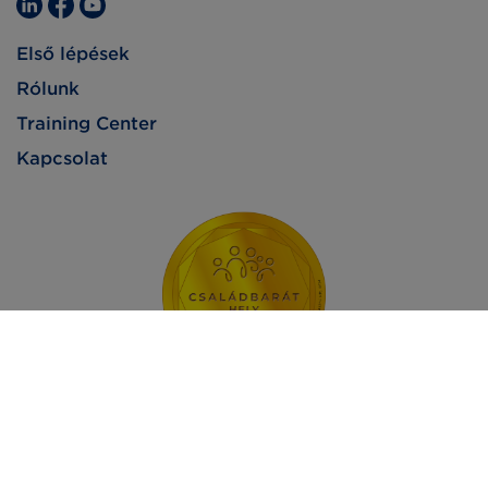
Első lépések
Rólunk
Training Center
Kapcsolat
Impresszum
Adatvédelem
Jogi nyilatkozat