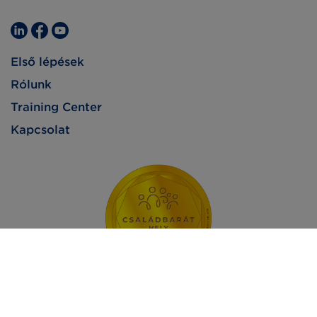
Első lépések
Rólunk
Training Center
Kapcsolat