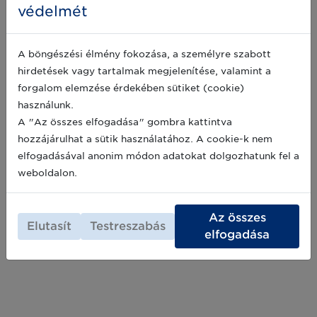
védelmét
GS1 Bridge konferencia: Híd az üzleti
A böngészési élmény fokozása, a személyre szabott
siker felé
hirdetések vagy tartalmak megjelenítése, valamint a
A GS1 BRIDGE konferencia összeköti a
forgalom elemzése érdekében sütiket (cookie)
felhasználókat a jelenleg elérhető legjobb és
használunk.
legsikeresebb üzleti gyakorlatokkal,
A "Az összes elfogadása" gombra kattintva
megoldásokkal. Az esemény célja, hogy
összehozza a vállalkozásokat a piaci
hozzájárulhat a sütik használatához. A cookie-k nem
2024-02-07
újdonságokkal és a sikeres üzleti stratégiákkal,
elfogadásával anonim módon adatokat dolgozhatunk fel a
amelyek segíthetnek a folyamatok
weboldalon.
hatékonyságának növelésében és az
Archív hírek >>
értékesítési teljesítmény javításában.
Az összes
Elutasít
Testreszabás
elfogadása