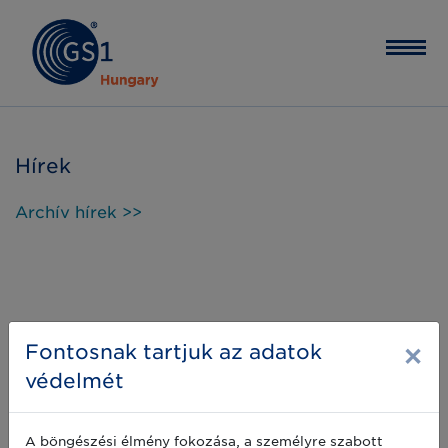
Hírek
Archív hírek >>
×
Fontosnak tartjuk az adatok
védelmét
A böngészési élmény fokozása, a személyre szabott