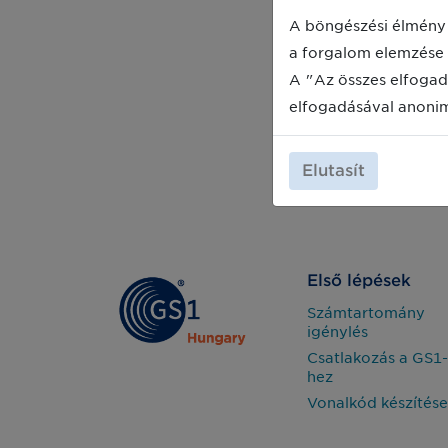
A böngészési élmény 
a forgalom elemzése 
A "Az összes elfogad
elfogadásával anoni
Elutasít
Első lépések
Számtartomány
igénylés
Csatlakozás a GS1-
hez
Vonalkód készítése