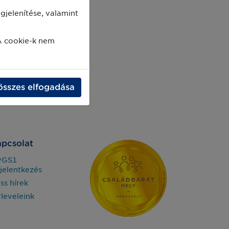
jelenítése, valamint
A cookie-k nem
összes elfogadása
pcsolat
yGS1
jelentkezés
iss hírek
rleveleink