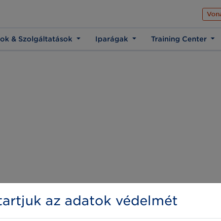
Az üzleti élet közös 
Von
ok & Szolgáltatások
Iparágak
Training Center
artjuk az adatok védelmét