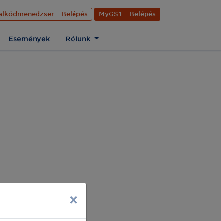
nyelve
Hírek
Kapcsolat
Rólunk
EN
alkódmenedzser - Belépés
MyGS1 - Belépés
Események
Rólunk
×