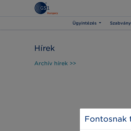
Ügyintézés
Szabvány
Hírek
Archív hírek >>
Fontosnak t