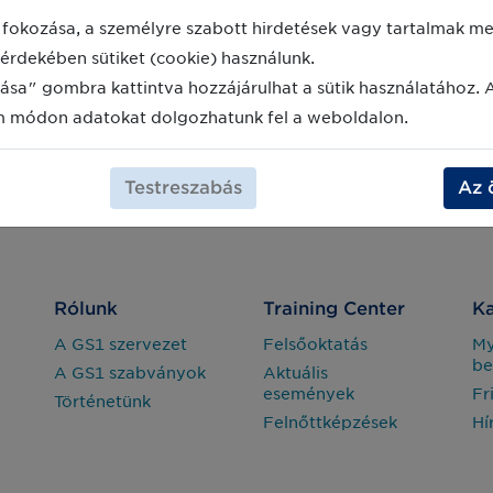
fokozása, a személyre szabott hirdetések vagy tartalmak meg
érdekében sütiket (cookie) használunk.
ása" gombra kattintva hozzájárulhat a sütik használatához. 
m módon adatokat dolgozhatunk fel a weboldalon.
Testreszabás
Az 
Rólunk
Training Center
Ka
A GS1 szervezet
Felsőoktatás
M
be
A GS1 szabványok
Aktuális
események
Fr
Történetünk
Felnőttképzések
Hí