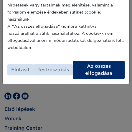
az UDI keretrendszerben elfogadott. Annak
2019-08-22
hirdetések vagy tartalmak megjelenítése, valamint a
érdekében, hogy a GS1 Magyarország a
forgalom elemzése érdekében sütiket (cookie)
globális GS1 szervezet kizárólagos hazai
képviseleteként minél hatékonyabban tudja
használunk.
támogatni az Önök felkészülését az
A "Az összes elfogadása" gombra kattintva
orvostechnikai eszközöket érintő Európai
hozzájárulhat a sütik használatához. A cookie-k nem
Uniós Rendeletek (MDR, IVDR) helyes
alkalmazására, felmérést szeretnénk végezni
elfogadásával anonim módon adatokat dolgozhatunk fel a
egy kérdőív segítségével.
weboldalon.
Az összes
Elutasít
Testreszabás
elfogadása
Első lépések
Rólunk
Training Center