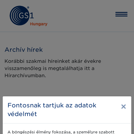
Archív hírek
Korábbi szakmai híreinket akár évekre
visszamenőleg is megtalálhatja itt a
Hírarchívumban.
×
Fontosnak tartjuk az adatok
védelmét
A böngészési élmény fokozása, a személyre szabott