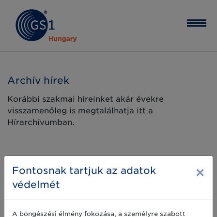
Archív hírek
Korábbi szakmai híreinket akár évekre
visszamenőleg is megtalálhatja itt a
Hírarchívumban.
×
Fontosnak tartjuk az adatok
védelmét
A böngészési élmény fokozása, a személyre szabott