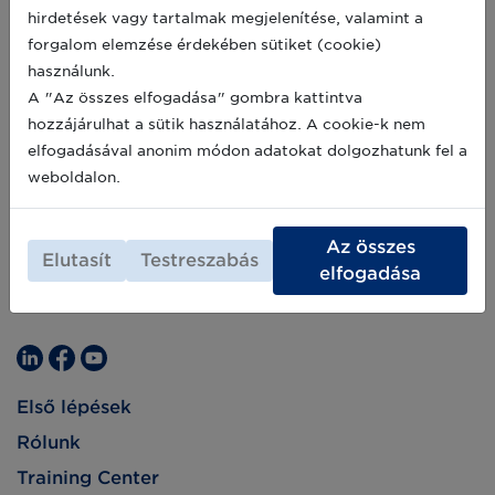
eszközökön megjelenő új UKCA jelölés
hirdetések vagy tartalmak megjelenítése, valamint a
kapcsán.
2021-03-08
forgalom elemzése érdekében sütiket (cookie)
használunk.
A "Az összes elfogadása" gombra kattintva
hozzájárulhat a sütik használatához. A cookie-k nem
elfogadásával anonim módon adatokat dolgozhatunk fel a
weboldalon.
Az összes
Elutasít
Testreszabás
elfogadása
Első lépések
Rólunk
Training Center