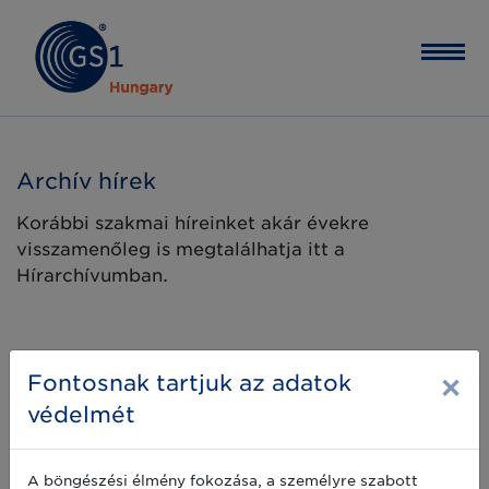
Archív hírek
Korábbi szakmai híreinket akár évekre
visszamenőleg is megtalálhatja itt a
Hírarchívumban.
×
Fontosnak tartjuk az adatok
védelmét
A böngészési élmény fokozása, a személyre szabott